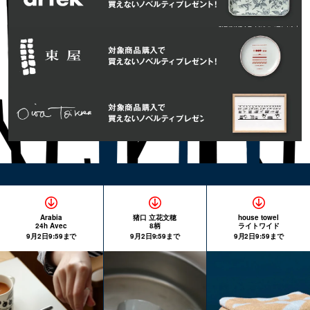
Arabia
猪口 立花文穂
house towel
24h Avec
8柄
ライトワイド
9月2日9:59まで
9月2日9:59まで
9月2日9:59まで