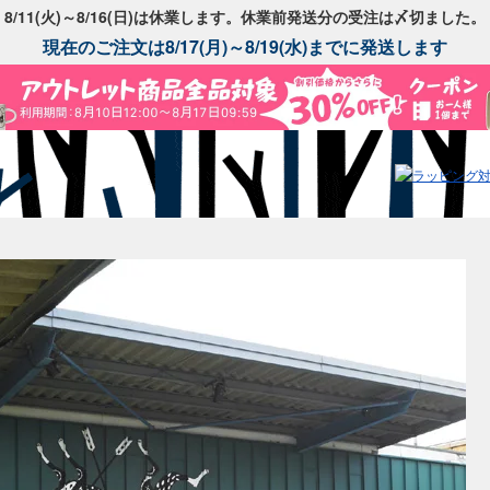
8/11(火)～8/16(日)は休業します。休業前発送分の受注は〆切ました。
現在のご注文は8/17(月)～8/19(水)までに発送します