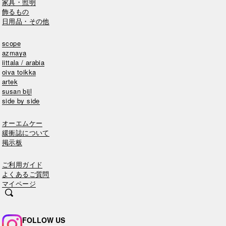
家具・照明
飾るもの
日用品・その他
scope
azmaya
iittala / arabia
oiva toikka
artek
susan bijl
side by side
オーエムケー
緩衝誌について
掲示板
ご利用ガイド
よくあるご質問
マイページ
FOLLOW US