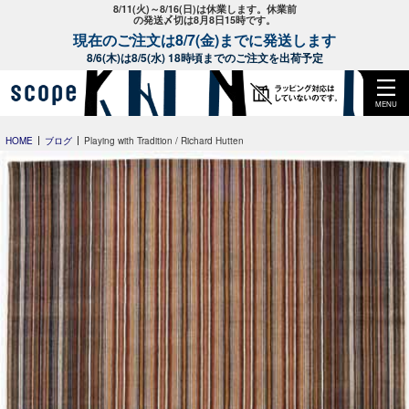
8/11(火)～8/16(日)は休業します。休業前
の発送〆切は8月8日15時です。
現在のご注文は8/7(金)までに発送します
8/6(木)は8/5(水) 18時頃までのご注文を出荷予定
MENU
HOME
ブログ
Playing with Tradition / Richard Hutten