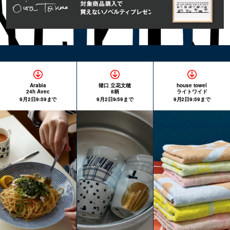
Arabia
猪口 立花文穂
house towel
24h Avec
8柄
ライトワイド
9月2日9:59まで
9月2日9:59まで
9月2日9:59まで