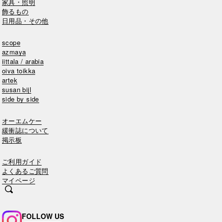
家具・照明
飾るもの
日用品・その他
scope
azmaya
iittala / arabia
oiva toikka
artek
susan bijl
side by side
オーエムケー
緩衝誌について
掲示板
ご利用ガイド
よくあるご質問
マイページ
FOLLOW US