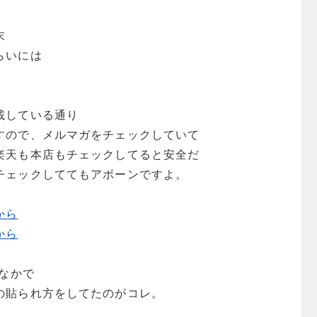
末
らいには
。
載している通り
すので、メルマガをチェックしていて
楽天も本店もチェックしてると安全だ
チェックしててもアボーンですよ。
から
から
たなかで
の貼られ方をしてたのがコレ。