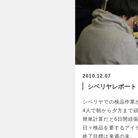
2010.12.07
シベリヤレポート
シベリヤでの検品作業
4人で朝から夕方まで頑
簡単計算だと6日間頑
日々検品を要するアイ
終了目標は来週の末。