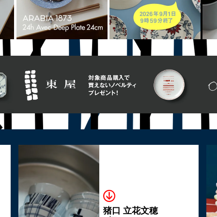
猪口 立花文穂