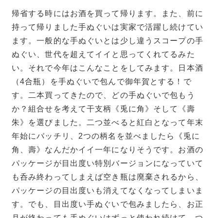
帰省する時にはお酒を買って帰ります。また、前に
持って帰りました手ぬぐいは実家で活躍し続けてい
ます。一般的な手ぬぐいとは少し違うスコープの手
ぬぐい、世代を超えてイイと思ってくれてるみた
い。それで今年はこんなことをしてみます。日本酒
（4合瓶）を手ぬぐいで包んで御年賀とする！で
す。
二本買ってきたので、どの手ぬぐいで包もう
か？組合せを考えて干支柄《兎に角》そして《壽
朱》を選びました。二つ並べると紅白となって年末
年始にバッチリ、2つの柄名を並べましたら《兎に
角、壽》なんだかイイ一年になりそうです。お酒の
パッケージが目出度い特別バージョンになっていて
も呑み終わってしまえば空き瓶は廃棄されるから、
パッケージの目出度いも消えてなくなってしまいま
す。でも、目出度い手ぬぐいで包みましたら、お正
月が終わっても手ぬぐいはずっと使われ続けて、つ