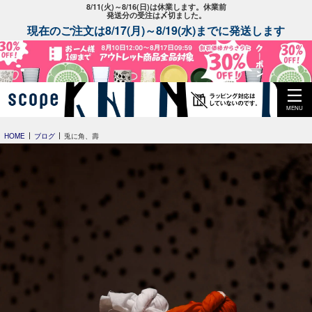
8/11(火)～8/16(日)は休業します。休業前
発送分の受注は〆切ました。
現在のご注文は8/17(月)～8/19(水)までに発送します
MENU
HOME
ブログ
兎に角、壽