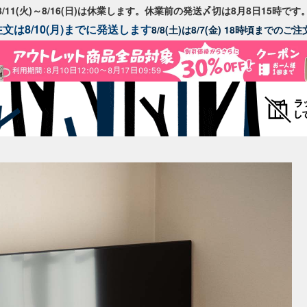
8/11(火)～8/16(日)は休業します。休業前の発送〆切は8月8日15時です
文は8/10(月)までに発送します
8/8(土)は8/7(金) 18時頃までの