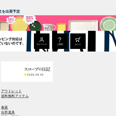
。
ご注文を出荷予定
マイページ
ご質問
カート
2026.08.05
アウトレット
送料無料アイテム
食器
台所道具