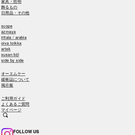
家具・照明
飾るもの
日用品・その他
scope
azmaya
iittala / arabia
oiva toikka
artek
susan bijl
side by side
オーエムケー
緩衝誌について
掲示板
ご利用ガイド
よくあるご質問
マイページ
FOLLOW US