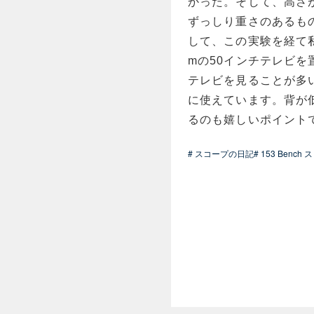
かった。そして、高さ
ずっしり重さのあるも
して、この実験を経て私
mの50インチテレビを
テレビを見ることが多
に使えています。背が
るのも嬉しいポイント
# スコープの日記
# 153 Benc