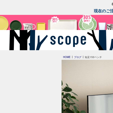
現在のご注
HOME
ブログ
短足153ベンチ