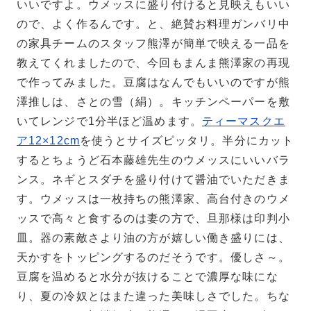
いいですよ。ウメッスに盛り付けると見映えもいい
ので、よく作るんです。と、絶賛お料理ガンバリ中
の家具チームのスタッフ熊澤が簡単で映える一品を
教えてくれましたので、今回もまんま熊澤家の再現
で作ってみました。豆腐はなんでもいいのですが熊
澤推しは、さとの雪（絹）。キッチンペーパーを敷
いてレンジで1分半ほど温めます。
ティーマスクエ
ア12×12cm
を使うとサイズピッタリ。半分にカット
するとちょうど石本藤雄先生のウメッスにいいバラ
ンス。ネギとスダチを盛り付けて醤油でいただきま
す。
ウメッスは一枚持ちの熊澤家、高台付きのウメ
ッスで高々と食するのは妻の方で、旦那様は印判小
皿。器の素敵さより油の方が嬉しい働き盛りには、
天かすをトッピングするのだそうです。優しさ～。
豆腐を温めると水分が抜けることで濃厚な味にな
り、夏の冷奴とはまた違った美味しさでした。ちな