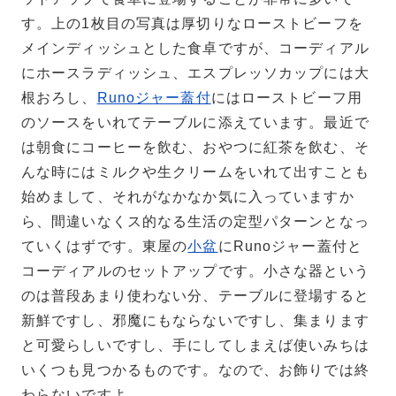
す。上の1枚目の写真は厚切りなローストビーフを
メインディッシュとした食卓ですが、コーディアル
にホースラディッシュ、エスプレッソカップには大
根おろし、
Runoジャー蓋付
にはローストビーフ用
のソースをいれてテーブルに添えています。最近で
は朝食にコーヒーを飲む、おやつに紅茶を飲む、そ
んな時にはミルクや生クリームをいれて出すことも
始めまして、それがなかなか気に入っていますか
ら、間違いなくス的なる生活の定型パターンとなっ
ていくはずです。東屋の
小盆
にRunoジャー蓋付と
コーディアルのセットアップです。小さな器という
のは普段あまり使わない分、テーブルに登場すると
新鮮ですし、邪魔にもならないですし、集まります
と可愛らしいですし、手にしてしまえば使いみちは
いくつも見つかるものです。なので、お飾りでは終
わらないですよ。