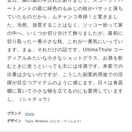
翌日、隣の庭の手入れがありまして、スコープアパ
ートメントの庭に緑色のもみじの枝がパサッと落ち
ていたものだから、ムチャンコ奇跡！と驚きまし
た。当然、放置することはなく、ソッコー拾って家
の中へ。いくつか切り分けて飾りましたが、最初に
切り取った一番小さな枝、これが一番気にいってい
ます。まぁ、それだけの話です。UltimaThule コー
ディアルみたいな小さなショットグラス、お酒を飲
むときに使うといっても主には冷酒です。本業での
出番は少ないのですが、こうした副業的用途での活
躍が目立つアイテムのように感じます。日々は食器
棚に置いて小さな物を立てるのにも愛用しています
し。（シャチョウ）
ブランド
iittala
デザイン
Tapio Wirkkala (タピオ・ヴィルカラ)