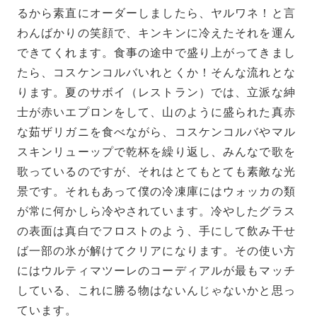
るから素直にオーダーしましたら、ヤルワネ！と言
わんばかりの笑顔で、キンキンに冷えたそれを運ん
できてくれます。食事の途中で盛り上がってきまし
たら、コスケンコルバいれとくか！そんな流れとな
ります。夏のサボイ（レストラン）では、立派な紳
士が赤いエプロンをして、山のように盛られた真赤
な茹ザリガニを食べながら、コスケンコルバやマル
スキンリューップで乾杯を繰り返し、みんなで歌を
歌っているのですが、それはとてもとても素敵な光
景です。それもあって僕の冷凍庫にはウォッカの類
が常に何かしら冷やされています。冷やしたグラス
の表面は真白でフロストのよう、手にして飲み干せ
ば一部の氷が解けてクリアになります。その使い方
にはウルティマツーレのコーディアルが最もマッチ
している、これに勝る物はないんじゃないかと思っ
ています。