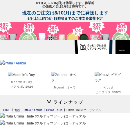
8/11(火)～8/16(日)は休業します。休業前
の発送〆切は8月8日15時です。
現在のご注文は8/10(月)までに発送します
8/8(土)は8/7(金) 18時頃までのご注文を出荷予定
MENU
Moomin's Day
マグ 0.3L 2026
Moomin オペラ
Krouvi
ビアグラス 330ml
ラインナップ
HOME
食器
Iittala / Arabia
Ultima Thule
Ultima Thule コーディアル
コーディアル クリア
コーディアル クリア
Teema
Teema
プレート 12cm
プレート 23cm