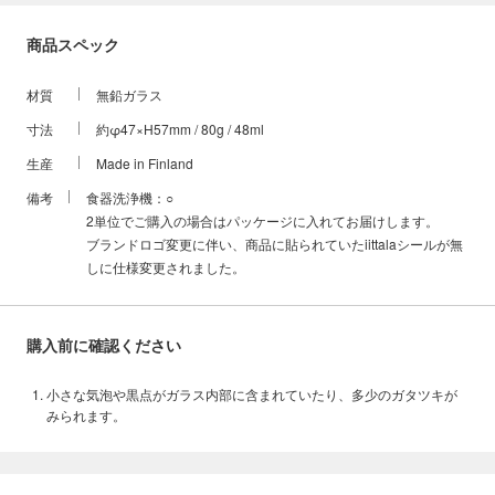
商品スペック
材質
無鉛ガラス
寸法
約φ47×H57mm / 80g / 48ml
生産
Made in Finland
備考
食器洗浄機：○
2単位でご購入の場合はパッケージに入れてお届けします。
ブランドロゴ変更に伴い、商品に貼られていたiittalaシールが無
しに仕様変更されました。
購入前に確認ください
小さな気泡や黒点がガラス内部に含まれていたり、多少のガタツキが
みられます。