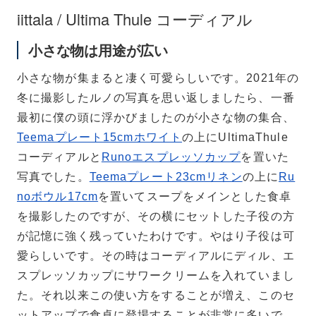
iittala / Ultima Thule コーディアル
Teema
プレート 15cm
小さな物は用途が広い
小さな物が集まると凄く可愛らしいです。2021年の
冬に撮影したルノの写真を思い返しましたら、一番
最初に僕の頭に浮かびましたのが小さな物の集合、
Teema
Teemaプレート15cmホワイト
の上にUltimaThule
スクエアプレート12×12
cm
コーディアルと
Runoエスプレッソカップ
を置いた
写真でした。
Teemaプレート23cmリネン
の上に
Ru
noボウル17cm
を置いてスープをメインとした食卓
を撮影したのですが、その横にセットした子役の方
が記憶に強く残っていたわけです。やはり子役は可
愛らしいです。その時はコーディアルにディル、エ
スプレッソカップにサワークリームを入れていまし
た。それ以来この使い方をすることが増え、このセ
ットアップで食卓に登場することが非常に多いで