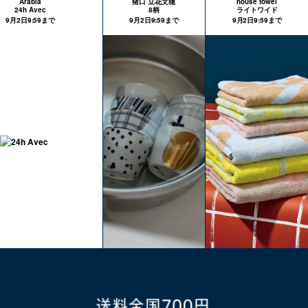
Arabia
猪口 立花文穂
house towel
24h Avec
8柄
ライトワイド
9月2日9:59まで
9月2日9:59まで
9月2日9:59まで