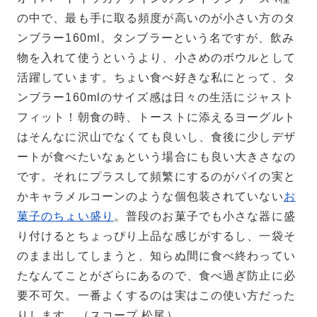
の中で、最も手に取る頻度が高いのが小さい方のタ
ンブラー160ml。タンブラーという名ですが、飲み
物を入れて使うというより、小さめのボウルとして
活躍しています。ちょい食べ好きな私にとって、タ
ンブラー160mlのサイズ感は日々の生活にジャスト
フィット！朝食の時、トーストに添えるヨーグルト
はそんなに沢山でなくても良いし、食後に少しデザ
ートが食べたいなぁという場合にも良い大きさなの
です。それにプラスして頻繁にするのがパイの実と
かキャラメルコーンのような個包装されていない
お
菓子のちょい盛り
。普段のお菓子でも小さな器に盛
り付けるとちょっぴり上品な感じがするし、一袋そ
のまま出してしまうと、知らぬ間に食べ終わってい
たなんてことがざらにあるので、食べ過ぎ防止に必
要不可欠。一番よくするのは実はこの使い方だった
りします。（スコープ 松尾）