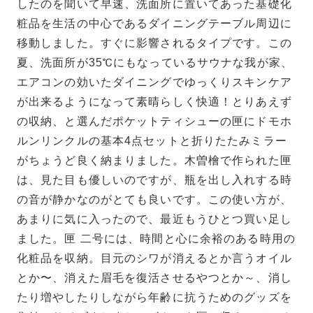
したのを聞いて早速、洗面所に置いてあった基礎化
粧品を生活の中心であるダイニングテーブル周辺に
移動しました。すぐに影響されるタイプです。この
夏、洗面所が35℃にもなっているサウナな我が家、
エアコンの効いたダイニングでゆっくりスキンケア
が出来るようになって素晴らしく快適！とりあえず
の収納、と選んだポケットティシューの匣にドモホ
ルンリンクルの基本4点セットと折りたたみミラー
がちょうど良く納まりました。木曽檜で作られた匣
は、見た目も優しいのですが、瓶を出し入れする時
の音が静かなのがとても良いです。この使い方が、
あまりに気に入ったので、最近もうひとつ買い足し
ました。匣 二号には、時間と心に余裕のある時用の
化粧品を収納。目元のシワが消えるとか言うオイル
とか〜、消えた眉毛を復活させるやつとか～、消し
たり増やしたりしながら年齢に抗うためのグッズを