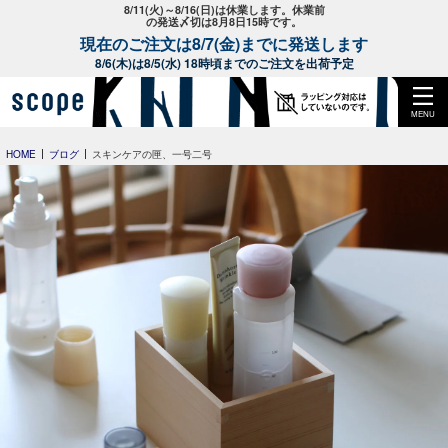
8/11(火)～8/16(日)は休業します。休業前
の発送〆切は8月8日15時です。
現在のご注文は8/7(金)までに発送します
8/6(木)は8/5(水) 18時頃までのご注文を出荷予定
MENU
HOME
ブログ
スキンケアの匣、一号二号