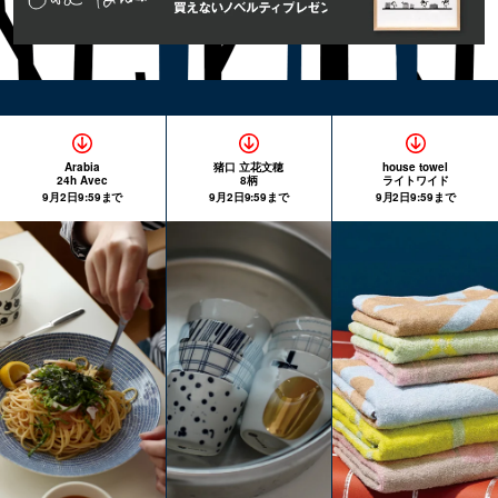
Arabia
猪口 立花文穂
house towel
24h Avec
8柄
ライトワイド
9月2日9:59まで
9月2日9:59まで
9月2日9:59まで