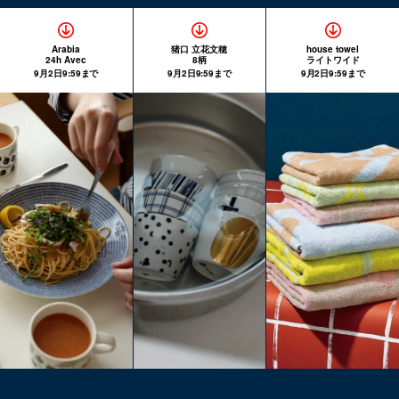
Arabia
猪口 立花文穂
house towel
24h Avec
8柄
ライトワイド
9月2日9:59まで
9月2日9:59まで
9月2日9:59まで