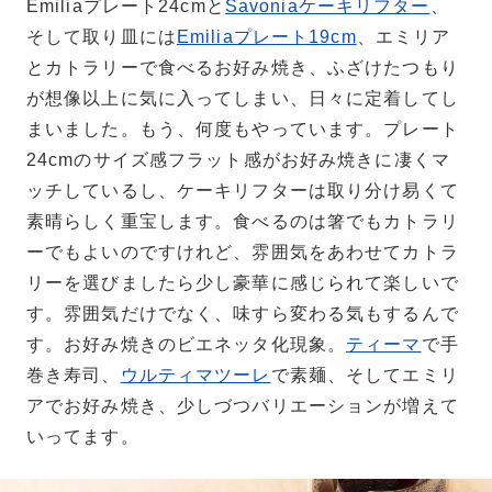
Emiliaプレート24cmと
Savoniaケーキリフター
、
そして取り皿には
Emiliaプレート19cm
、エミリア
とカトラリーで食べるお好み焼き、ふざけたつもり
が想像以上に気に入ってしまい、日々に定着してし
まいました。もう、何度もやっています。プレート
24cmのサイズ感フラット感がお好み焼きに凄くマ
ッチしているし、ケーキリフターは取り分け易くて
素晴らしく重宝します。食べるのは箸でもカトラリ
ーでもよいのですけれど、雰囲気をあわせてカトラ
リーを選びましたら少し豪華に感じられて楽しいで
す。雰囲気だけでなく、味すら変わる気もするんで
す。お好み焼きのビエネッタ化現象。
ティーマ
で手
巻き寿司、
ウルティマツーレ
で素麺、そしてエミリ
アでお好み焼き、少しづつバリエーションが増えて
いってます。