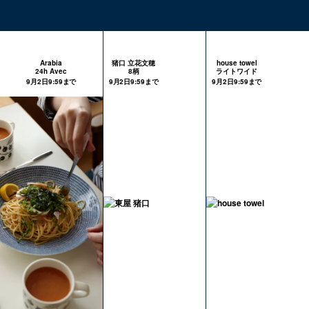
Arabia
猪口 立花文穂
house towel
24h Avec
8柄
ライトワイド
9月2日9:59まで
9月2日9:59まで
9月2日9:59まで