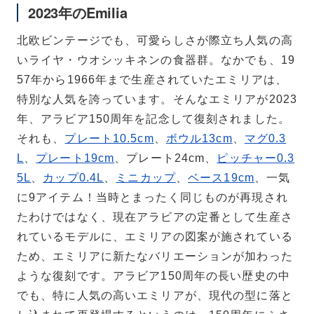
2023年のEmilia
北欧ビンテージでも、可愛らしさが際立ち人気の高
いライヤ・ウオシッキネンの食器群。なかでも、19
57年から1966年まで生産されていたエミリアは、
特別な人気を誇っています。そんなエミリアが2023
年、アラビア150周年を記念して復刻されました。
それも、
プレート10.5cm
、
ボウル13cm
、
マグ0.3
L
、
プレート19cm
、プレート24cm、
ピッチャー0.3
5L
、
カップ0.4L
、
ミニカップ
、
ベース19cm
、一気
に9アイテム！当時とまったく同じものが再現され
たわけではなく、現在アラビアの定番として生産さ
れているモデルに、エミリアの図案が施されている
ため、エミリアに新たなバリエーションが加わった
ような復刻です。アラビア150周年の長い歴史の中
でも、特に人気の高いエミリアが、現代の型に落と