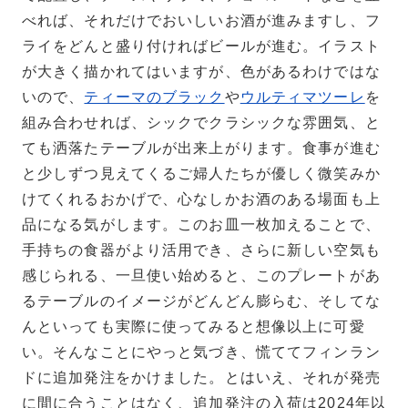
べれば、それだけでおいしいお酒が進みますし、フ
ライをどんと盛り付ければビールが進む。イラスト
が大きく描かれてはいますが、色があるわけではな
いので、
ティーマのブラック
や
ウルティマツーレ
を
組み合わせれば、シックでクラシックな雰囲気、と
ても洒落たテーブルが出来上がります。食事が進む
と少しずつ見えてくるご婦人たちが優しく微笑みか
けてくれるおかげで、心なしかお酒のある場面も上
品になる気がします。このお皿一枚加えることで、
手持ちの食器がより活用でき、さらに新しい空気も
感じられる、一旦使い始めると、このプレートがあ
るテーブルのイメージがどんどん膨らむ、そしてな
んといっても実際に使ってみると想像以上に可愛
い。そんなことにやっと気づき、慌ててフィンラン
ドに追加発注をかけました。とはいえ、それが発売
に間に合うことはなく、追加発注の入荷は2024年以