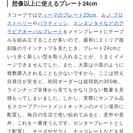
想像以上に使えるプレート24cm
スコープでは
ティーマのプレート23cm
、
ルノ フロ
ストベリー
や
パラティッシ
、
スンヌンタイなどのア
Teema
スクエアプレート12×12
ラビアオーバルプレート
をメインプレートにテーブ
cm
ルを組み立てることが多いので、最初にエミリア復
刻版のラインナップを見たとき、プレート24cmと
いう全く新しい型を取り入れることが、うまくイメ
ージできませんでした。また、大皿は小皿のように
複数購入されることも少ないですから、ここは控え
目発注が安全と、初回オーダーは超弱気の300枚、
ラインナップ全体から見てもかなり少ない数量を見
積もってしまいました。しかし、実際にサンプル品
をスコープアパートメントキッチンのメイン場所に
配置し、毎日の生活で使い始めてみると、意外や意
外、これを一番使うんです。センタープレートとし
て配置し、チーズやサラミ、チョコレートなどを並