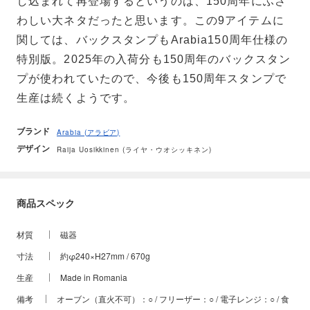
し込まれて再登場するというのは、150周年にふさ
わしい大ネタだったと思います。この9アイテムに
関しては、バックスタンプもArabia150周年仕様の
特別版。2025年の入荷分も150周年のバックスタン
プが使われていたので、今後も150周年スタンプで
生産は続くようです。
ブランド
Arabia (アラビア)
デザイン
Raija Uosikkinen (ライヤ・ウオシッキネン)
商品スペック
材質
磁器
寸法
約φ240×H27mm / 670g
生産
Made in Romania
備考
オーブン（直火不可）：○ / フリーザー：○ / 電子レンジ：○ / 食