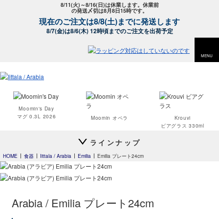
8/11(火)～8/16(日)は休業します。休業前
の発送〆切は8月8日15時です。
現在のご注文は8/8(土)までに発送します
8/7(金)は8/6(木) 12時頃までのご注文を出荷予定
MENU
Moomin's Day
マグ 0.3L 2026
Moomin オペラ
Krouvi
ビアグラス 330ml
ラインナップ
HOME
食器
Iittala / Arabia
Emilia
Emilia プレート24cm
Teema
Teema
プレート 15cm
プレート 23cm
Arabia / Emilia プレート24cm
Teema
プレート 12cm