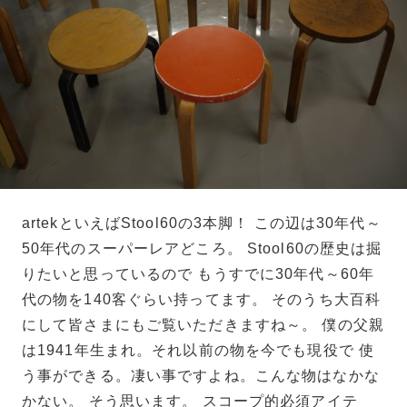
artekといえばStool60の3本脚！ この辺は30年代～
50年代のスーパーレアどころ。 Stool60の歴史は掘
りたいと思っているので もうすでに30年代～60年
代の物を140客ぐらい持ってます。 そのうち大百科
にして皆さまにもご覧いただきますね～。 僕の父親
は1941年生まれ。それ以前の物を今でも現役で 使
う事ができる。凄い事ですよね。こんな物はなかな
かない。 そう思います。 スコープ的必須アイテ