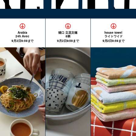
Arabia
猪口 立花文穂
house towel
24h Avec
8柄
ライトワイド
9月2日9:59まで
9月2日9:59まで
9月2日9:59まで