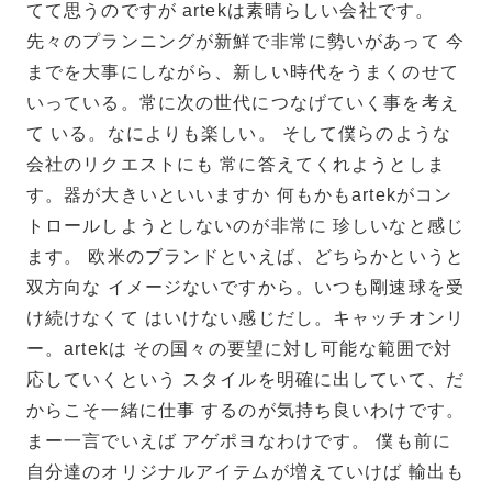
てて思うのですが artekは素晴らしい会社です。
先々のプランニングが新鮮で非常に勢いがあって 今
までを大事にしながら、新しい時代をうまくのせて
いっている。常に次の世代につなげていく事を考え
て いる。なによりも楽しい。 そして僕らのような
会社のリクエストにも 常に答えてくれようとしま
す。器が大きいといいますか 何もかもartekがコン
トロールしようとしないのが非常に 珍しいなと感じ
ます。 欧米のブランドといえば、どちらかというと
双方向な イメージないですから。いつも剛速球を受
け続けなくて はいけない感じだし。キャッチオンリ
ー。artekは その国々の要望に対し可能な範囲で対
応していくという スタイルを明確に出していて、だ
からこそ一緒に仕事 するのが気持ち良いわけです。
まー一言でいえば アゲポヨなわけです。 僕も前に
自分達のオリジナルアイテムが増えていけば 輸出も