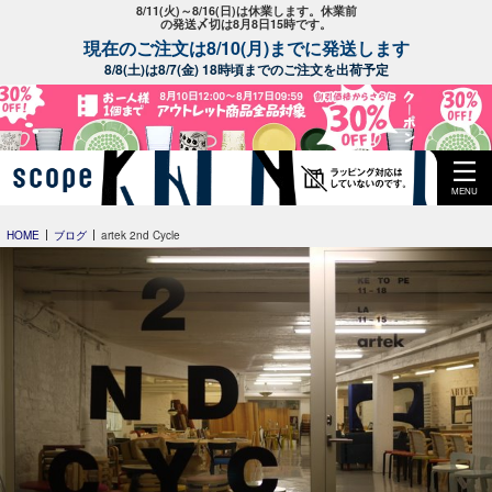
8/11(火)～8/16(日)は休業します。休業前
の発送〆切は8月8日15時です。
現在のご注文は8/10(月)までに発送します
8/8(土)は8/7(金) 18時頃までのご注文を出荷予定
MENU
HOME
ブログ
artek 2nd Cycle