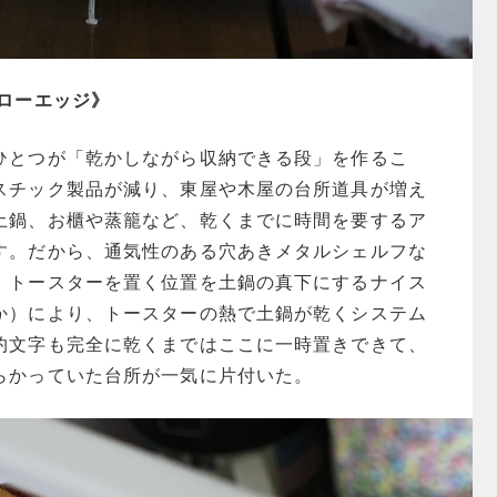
 ローエッジ》
ひとつが「乾かしながら収納できる段」を作るこ
スチック製品が減り、東屋や木屋の台所道具が増え
土鍋、お櫃や蒸籠など、乾くまでに時間を要するア
す。だから、通気性のある穴あきメタルシェルフな
。トースターを置く位置を土鍋の真下にするナイス
か）により、トースターの熱で土鍋が乾くシステム
杓文字も完全に乾くまではここに一時置きできて、
らかっていた台所が一気に片付いた。