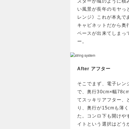
スターが城のように積
い風景が長年のモヤっ
レンジ》これが本丸で
キャビネットだから奥
ペースが出来てしまっ
ー。
After アフター
そこでまず、電子レン
で、奥行30cm×幅78
てスッキリアフター、
り、奥行が15cmも
た。コンロ下も開けや
イトという選択はどう