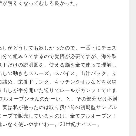
所が明るくなってむしろ良かった。
出しがどうしても欲しかったので、一番下にチェス
自分で組み立てするので覚悟が必要ですが、海外製
ストだけの説明図を、使える脳を全て使って理解し
出しの動きもスムーズ。スパイス、出汁パック、ふ
缶詰め、栄養ドリンク、キッチンタオルなどを収納
き出しが半分開いた辺りでレールがガンッ！て止ま
にフルオープンせんのかーい。と、その部分だけ不満
、実は私が使ったのは取り扱い前の初期型サンプル
コープで販売しているものは、全てフルオープン！
違いなく使いやすいわー。21世紀ナイスー。