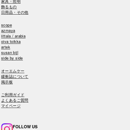
家具・照明
飾るもの
日用品・その他
scope
azmaya
iittala / arabia
oiva toikka
artek
susan bijl
side by side
オーエムケー
緩衝誌について
掲示板
ご利用ガイド
よくあるご質問
マイページ
FOLLOW US