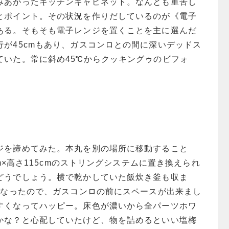
みあがったキッチンキャビネット。なんとも重苦し
とポイント。
その状況を作りだしているのが《電子
ある。そもそも電子レンジを置くことを主に選んだ
行が45cmもあり、ガスコンロとの間に深いデッドス
ていた。常に斜め45℃からクッキングゥのビフォ
ジを諦めてみた。本丸を別の場所に移動すること
cm×高さ115cmのストリングシステムに置き換えられ
どうでしょう。横で乾かしていた飯炊き釜も収ま
薄くなったので、ガスコンロの前にスペースが出来まし
すくなってハッピー。床色が濃いから全パーツホワ
かな？と心配していたけど、物を詰めるといい塩梅