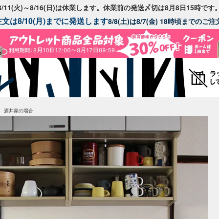
8/11(火)～8/16(日)は休業します。休業前の発送〆切は8月8日15時です
文は8/10(月)までに発送します
8/8(土)は8/7(金) 18時頃までの
 酒井家の場合