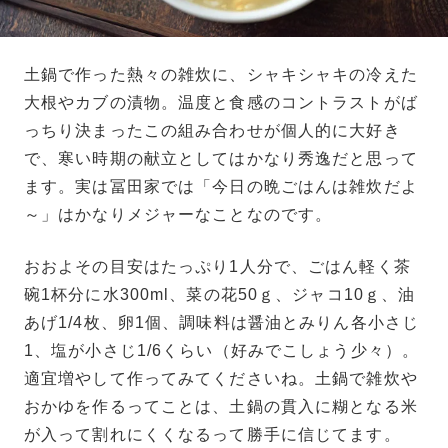
土鍋で作った熱々の雑炊に、シャキシャキの冷えた
大根やカブの漬物。温度と食感のコントラストがば
っちり決まったこの組み合わせが個人的に大好き
で、寒い時期の献立としてはかなり秀逸だと思って
ます。実は冨田家では「今日の晩ごはんは雑炊だよ
～」はかなりメジャーなことなのです。
おおよその目安はたっぷり1人分で、ごはん軽く茶
碗1杯分に水300ml、菜の花50ｇ、ジャコ10ｇ、油
あげ1/4枚、卵1個、調味料は醤油とみりん各小さじ
1、塩が小さじ1/6くらい（好みでこしょう少々）。
適宜増やして作ってみてくださいね。土鍋で雑炊や
おかゆを作るってことは、土鍋の貫入に糊となる米
が入って割れにくくなるって勝手に信じてます。