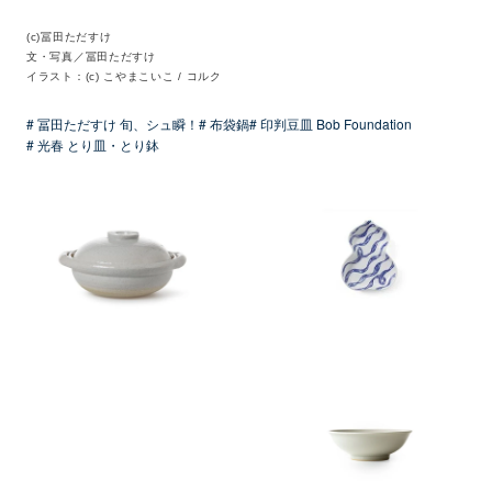
(c)冨田ただすけ
文・写真／冨田ただすけ
イラスト：(c) こやまこいこ / コルク
# 冨田ただすけ 旬、シュ瞬！
# 布袋鍋
# 印判豆皿 Bob Foundation
# 光春 とり皿・とり鉢