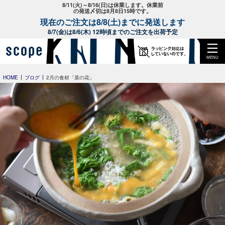
8/11(火)～8/16(日)は休業します。休業前
の発送〆切は8月8日15時です。
現在のご注文は8/8(土)までに発送します
8/7(金)は8/6(木) 12時頃までのご注文を出荷予定
MENU
HOME
ブログ
2月の食材「菜の花」