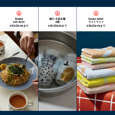
Arabia
猪口 立花文穂
house towel
24h Avec
8柄
ライトワイド
9月2日9:59まで
9月2日9:59まで
9月2日9:59まで