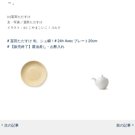
～。
(c)冨田ただすけ
文・写真／冨田ただすけ
イラスト：(c) こやまこいこ / コルク
# 冨田ただすけ 旬、シュ瞬！
# 24h Avec プレート20cm
# 【販売終了】醤油差し・お酢入れ
次の記事
前の記事