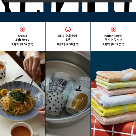
Arabia
猪口 立花文穂
house towel
24h Avec
8柄
ライトワイド
9月2日9:59まで
9月2日9:59まで
9月2日9:59まで