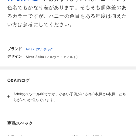
色名でもかなり差があります。そもそも個体差のあ
るカラーですが、ハニーの色目をある程度は揃えた
い方は参考にしてください。
ブランド
Artek (アルテック)
デザイン
Alvar Aalto (アルヴァ・アアルト)
Q&Aのログ
Artekのスツール60ですが、小さい子供がいる為 3本脚と4本脚、どち
らがいいか悩んでいます。
スツール60の誕生は1935年で、当時は3本脚のみでした。その後1970
年代になり4本脚が登場します。3本脚はオリジナルの形であるだけで
なく、ガタツキなく、スタッキングも無限に可能で、見た目にもカッ
商品スペック
コよく、脚も1本少ないですから価格も少しお手頃と魅力的です。た
だ、唯一安定に欠けるという問題があります。知っていれば危ない事
もないのですが、脚と脚の間の縁に極端に力を掛けるとコケます。で