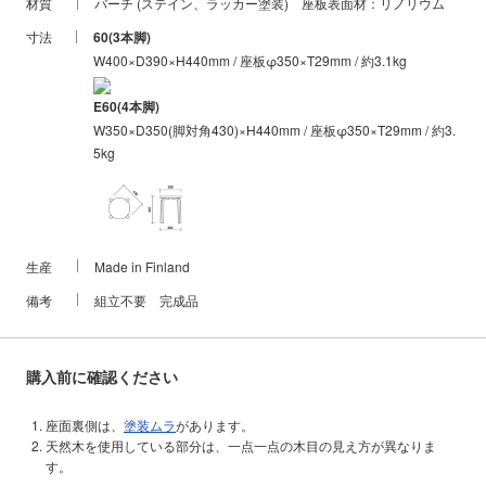
材質
バーチ (ステイン、ラッカー塗装) 座板表面材：リノリウム
すから普通に座る分には良いのですが、妙に浅く腰掛けたり、深く腰
掛けたり、手をついたりしますとグラっとくる事があり、時として倒
寸法
60(3本脚)
れます。4本脚も倒れないとい訳ではありませんが、3本脚よりは倒れ
W400×D390×H440mm / 座板φ350×T29mm / 約3.1kg
にくいです。ですので、小さいお子様が予想外の使い方（つかまり立
ちしたり、乗ってしまったり）した場合、バランスを崩して転倒して
E60(4本脚)
しまうことがありますので、お子様が使う前提であれば4本脚をオスス
W350×D350(脚対角430)×H440mm / 座板φ350×T29mm / 約3.
メします。そういった事を知らない人が使う場所であったり、そうい
5kg
った事を理解できない人が使う場合は倒れる危険性もありますから4本
脚が良いと思います。
生産
Made in Finland
備考
組立不要 完成品
購入前に確認ください
座面裏側は、
塗装ムラ
があります。
天然木を使用している部分は、一点一点の木目の見え方が異なりま
す。