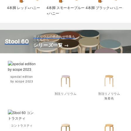
4本脚 レッド×ハニー
4本脚 スモーキーブルー
4本脚 ブラック×ハニー
×ハニー
リノリウムの色合わせ特集も
こちらから
Stool 60
シリーズ一覧
special edition
by scope 2023
別注リノリウム
別注リノリウム
無着色
コントラスティ