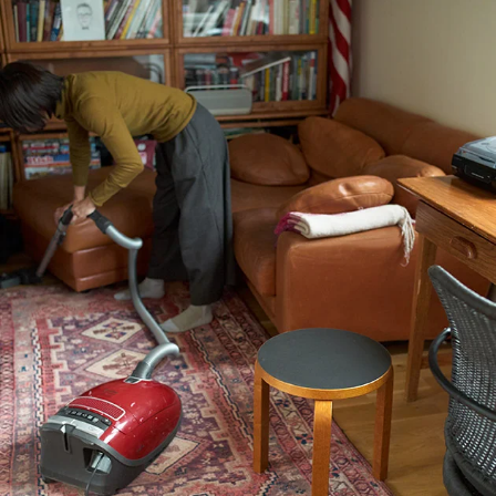
コントラスティ
Stool 60
Stool 60
別注リノリウム 無着色
ナチュラル ラッカー
Stool 60
ハニー / ウォールナット