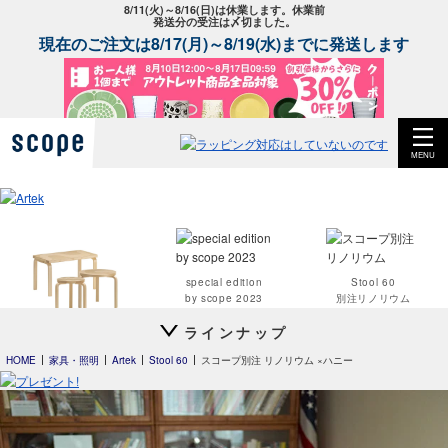
8/11(火)～8/16(日)は休業します。休業前
発送分の受注は〆切ました。
現在のご注文は8/17(月)～8/19(水)までに発送します
MENU
special edition
Stool 60
by scope 2023
別注リノリウム
ラインナップ
Artek + Marimekko
HOME
家具・照明
Artek
Stool 60
スコープ別注 リノリウム ×ハニー
Stool 60