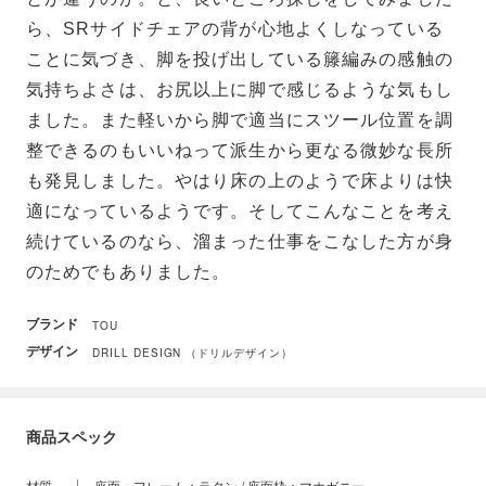
ら、SRサイドチェアの背が心地よくしなっている
ことに気づき、脚を投げ出している籐編みの感触の
気持ちよさは、お尻以上に脚で感じるような気もし
ました。また軽いから脚で適当にスツール位置を調
整できるのもいいねって派生から更なる微妙な長所
も発見しました。やはり床の上のようで床よりは快
適になっているようです。そしてこんなことを考え
続けているのなら、溜まった仕事をこなした方が身
のためでもありました。
ブランド
TOU
デザイン
DRILL DESIGN （ドリルデザイン）
商品スペック
材質
座面・フレーム：ラタン / 座面枠：マホガニー