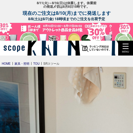
8/11(火)～8/16(日)は休業します。休業前
の発送〆切は8月8日15時です。
現在のご注文は8/10(月)までに発送します
8/8(土)は8/7(金) 18時頃までのご注文を出荷予定
MENU
HOME
家具・照明
TOU
SRスツール