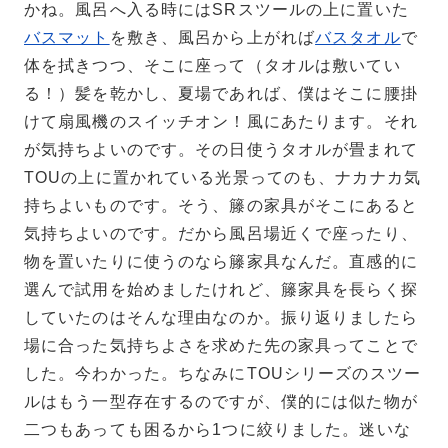
かね。風呂へ入る時にはSRスツールの上に置いた
バスマット
を敷き、風呂から上がれば
バスタオル
で
体を拭きつつ、そこに座って（タオルは敷いてい
る！）髪を乾かし、夏場であれば、僕はそこに腰掛
けて扇風機のスイッチオン！風にあたります。それ
が気持ちよいのです。その日使うタオルが畳まれて
TOUの上に置かれている光景ってのも、ナカナカ気
持ちよいものです。そう、籐の家具がそこにあると
気持ちよいのです。だから風呂場近くで座ったり、
物を置いたりに使うのなら籐家具なんだ。直感的に
選んで試用を始めましたけれど、籐家具を長らく探
していたのはそんな理由なのか。振り返りましたら
場に合った気持ちよさを求めた先の家具ってことで
した。今わかった。ちなみにTOUシリーズのスツー
ルはもう一型存在するのですが、僕的には似た物が
二つもあっても困るから1つに絞りました。迷いな