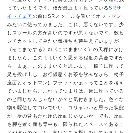
っていたようです。僕が最近よく座っている
SRサ
イドチェア
の前にSRスツールを置いてオットマン
みたいに使ってみました。これ、悪くないです。少
しスツールの方が高いのですが悪くないです。数セ
ンチカットしてみたい気持ちも芽生えていますが、
《そこまでする》or《このままいく》の天秤にかけ
ましたら、このままいくと思える程度の具合ですか
ら、まぁ、このままいくと思います。椅子に座って
足を投げ出し、お行儀悪くお茶を飲みながら、椅子
座面とオットマンはフラットかぁ～ってことを考え
ていましたら、これってつまりは、床に座っている
のと同じなんじゃないか？と気付きました。色々な
物を駆使してコレでいい、コリャいいと思った状態
が、壁の背もたれ床の座面じゃないか。でも、座面
も脚を置く面も背中も、限られたスペースであるこ
とが違うのか。と、良いところ探しをしてみました