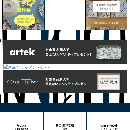
Arabia
猪口 立花文穂
house towel
24h Avec
8柄
ライトワイド