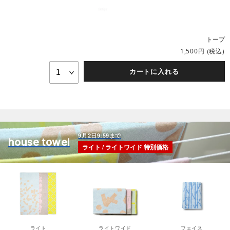
トープ
円
(税込)
1,500
カートに入れる
9月2日9:59まで
house towel
ライト / ライトワイド 特別価格
ライト
ライトワイド
フェイス