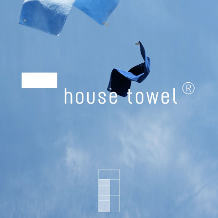
house towel
house towel
Bellman
ライト
ライトワイド
ウィスキー
24h Avec
Moomin オペラ
Teema
Bellman
プレート26cm
プレート 12cm
タンブラー
Teema
プレート 15cm