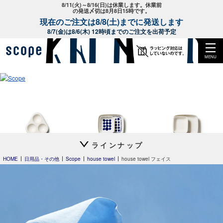
8/11(火)～8/16(日)は休業します。休業前
の発送〆切は8月8日15時です。
現在のご注文は8/8(土)までに発送します
8/7(金)は8/6(木) 12時頃までのご注文を出荷予定
MENU
スコープ特注
ラインナップ
OVO
FIN プレート
FIN プレート
Heini 2026
HOME
日用品・その他
Scope
house towel
house towel フェイス
Clouds
24h Avec
24h Avec
プレート20cm
ディーププレート24cm