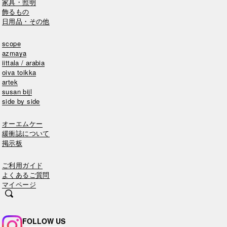
家具・照明
飾るもの
日用品・その他
scope
azmaya
iittala / arabia
oiva toikka
artek
susan bijl
side by side
オーエムケー
緩衝誌について
掲示板
ご利用ガイド
よくあるご質問
マイページ
FOLLOW US