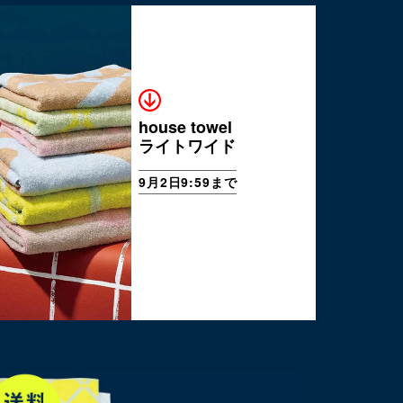
house towel
ライトワイド
9月2日9:59まで