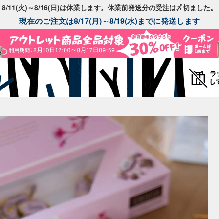
8/11(火)～8/16(日)は休業します。休業前発送分の受注は〆切ました。
現在のご注文は8/17(月)～8/19(水)までに発送します