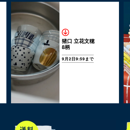
猪口 立花文穂
8柄
9月2日9:59まで