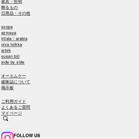
家具・照明
飾るもの
日用品・その他
scope
azmaya
iittala / arabia
oiva toikka
artek
susan bijl
side by side
オーエムケー
緩衝誌について
掲示板
ご利用ガイド
よくあるご質問
マイページ
FOLLOW US