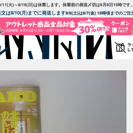
8/11(火)～8/16(日)は休業します。休業前の発送〆切は8月8日15時です
文は8/10(月)までに発送します
8/8(土)は8/7(金) 18時頃までの