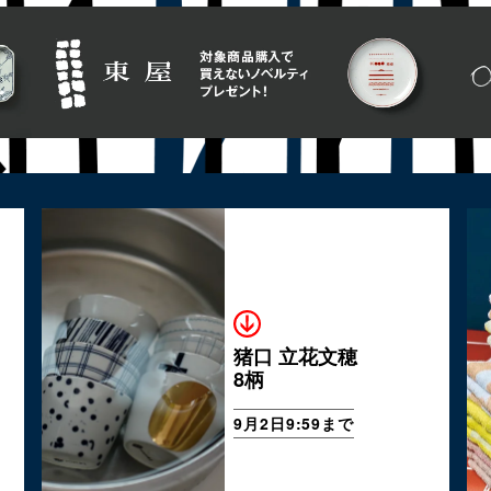
猪口 立花文穂
8柄
9月2日9:59まで