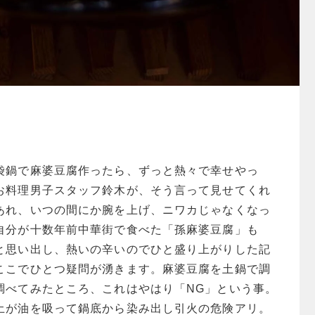
袋鍋で麻婆豆腐作ったら、ずっと熱々で幸せやっ
お料理男子スタッフ鈴木が、そう言って見せてくれ
あれ、いつの間にか腕を上げ、ニワカじゃなくなっ
自分が十数年前中華街で食べた「孫麻婆豆腐」も
と思い出し、熱いの辛いのでひと盛り上がりした記
ここでひとつ疑問が湧きます。麻婆豆腐を土鍋で調
調べてみたところ、これはやはり「NG」という事。
土が油を吸って鍋底から染み出し引火の危険アリ。