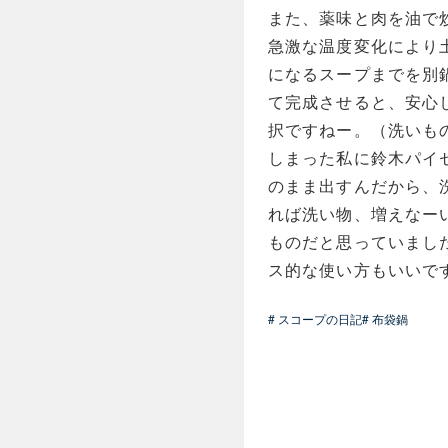
また、薬味と肉を油で
急激な温度変化により
になるスープまでを別
て完成させると、安心
択ですねー。（洗いも
しまった私に鈴木パイ
のまま出すんだから、
れば洗い物、増えなー
ものだと思っていまし
ス的な使い方もいいで
# スコープの日記
# 布袋鍋