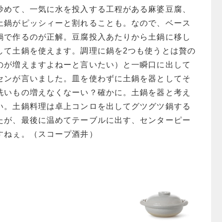
炒めて、一気に水を投入する工程がある麻婆豆腐、
土鍋がピッシィーと割れることも。なので、ベース
鍋で作るのが正解。豆腐投入あたりから土鍋に移し
して土鍋を使えます。調理に鍋を2つも使うとは贅の
のが増えますよねーと言いたい）と一瞬口に出して
センが言いました。皿を使わずに土鍋を器としてそ
洗いもの増えなくなーい？確かに。土鍋を器と考え
い。土鍋料理は卓上コンロを出してグツグツ鍋する
たが、最後に温めてテーブルに出す、センターピー
すねぇ。（スコープ酒井）