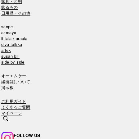
家具・照明
飾るもの
日用品・その他
scope
azmaya
iittala / arabia
oiva toikka
artek
susan bijl
side by side
オーエムケー
緩衝誌について
掲示板
ご利用ガイド
よくあるご質問
マイページ
FOLLOW US