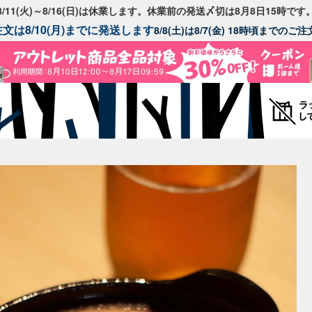
8/11(火)～8/16(日)は休業します。休業前の発送〆切は8月8日15時です
文は8/10(月)までに発送します
8/8(土)は8/7(金) 18時頃までの