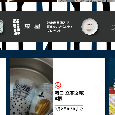
猪口 立花文穂
8柄
9月2日9:59まで