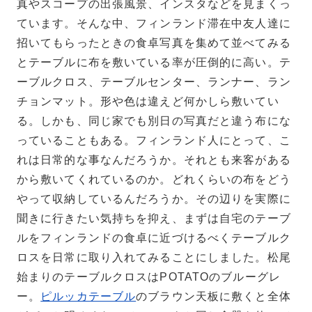
真やスコープの出張風景、インスタなどを見まくっ
ています。そんな中、フィンランド滞在中友人達に
招いてもらったときの食卓写真を集めて並べてみる
とテーブルに布を敷いている率が圧倒的に高い。
テ
ーブルクロス、テーブルセンター、ランナー、ラン
チョンマット。形や色は違えど何かしら敷いてい
る。しかも、同じ家でも別日の写真だと違う布にな
っていることもある。フィンランド人にとって、こ
れは日常的な事なんだろうか。それとも来客がある
から敷いてくれているのか。どれくらいの布をどう
やって収納しているんだろうか。その辺りを実際に
聞きに行きたい気持ちを抑え、まずは自宅のテーブ
ルをフィンランドの食卓に近づけるべくテーブルク
ロスを日常に取り入れてみることにしました。松尾
始まりのテーブルクロスはPOTATOのブルーグレ
ー。
ピルッカテーブル
のブラウン天板に敷くと全体