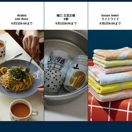
Arabia
猪口 立花文穂
house towel
24h Avec
8柄
ライトワイド
9月2日9:59まで
9月2日9:59まで
9月2日9:59まで