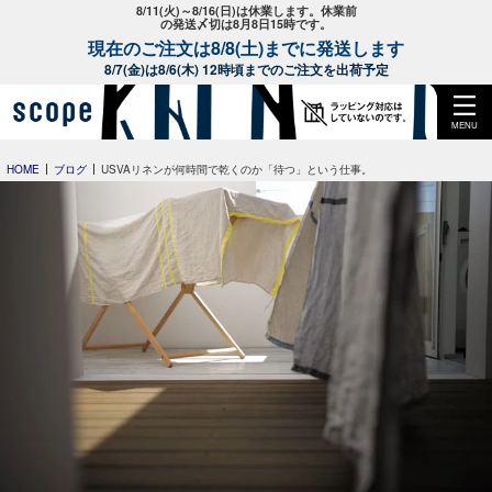
8/11(火)～8/16(日)は休業します。休業前
の発送〆切は8月8日15時です。
現在のご注文は8/8(土)までに発送します
8/7(金)は8/6(木) 12時頃までのご注文を出荷予定
MENU
HOME
ブログ
USVAリネンが何時間で乾くのか「待つ」という仕事。