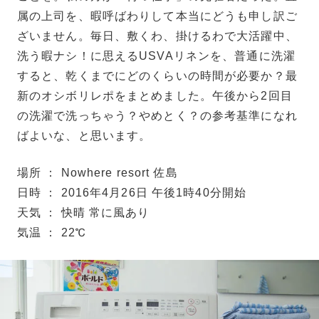
属の上司を、暇呼ばわりして本当にどうも申し訳ご
ざいません。毎日、敷くわ、掛けるわで大活躍中、
洗う暇ナシ！に思えるUSVAリネンを、普通に洗濯
すると、乾くまでにどのくらいの時間が必要か？最
新のオシボリレポをまとめました。午後から2回目
の洗濯で洗っちゃう？やめとく？の参考基準になれ
ばよいな、と思います。
場所 ： Nowhere resort 佐島
日時 ： 2016年4月26日 午後1時40分開始
天気 ： 快晴 常に風あり
気温 ： 22℃