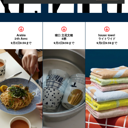
Arabia
猪口 立花文穂
house towel
24h Avec
8柄
ライトワイド
9月2日9:59まで
9月2日9:59まで
9月2日9:59まで