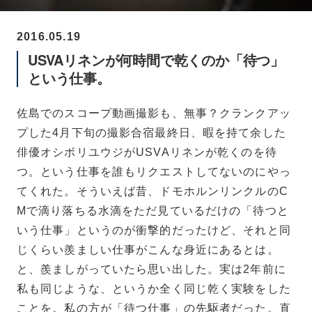
2016.05.19
USVAリネンが何時間で乾くのか「待つ」
という仕事。
佐島でのスコープ動画撮影も、無事？クランクアッ
プした4月下旬の撮影合宿最終日、暇を持て余した
俳優オシボリユウジがUSVAリネンが乾くのを待
つ。という仕事を誰もリクエストしてないのにやっ
てくれた。
そういえば昔、ドモホルンリンクルのC
Mで滴り落ちる水滴をただ見ているだけの「待つと
いう仕事」というのが衝撃的だったけど、それと同
じくらい羨ましい仕事がこんな身近にあるとは。
と、羨ましがっていたら思い出した。実は2年前に
私も同じような、というか全く同じ乾く実験をした
ことを。私の方が「待つ仕事」の先駆者だった。直