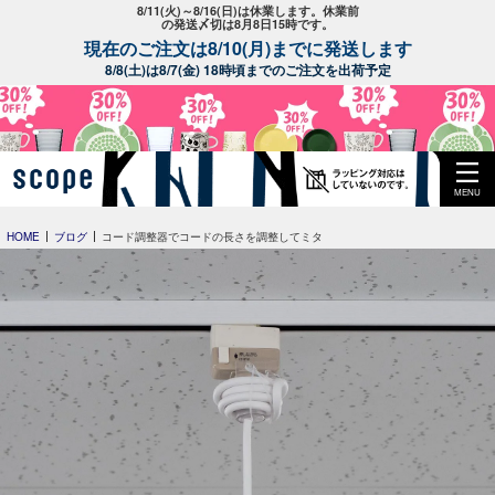
8/11(火)～8/16(日)は休業します。休業前
の発送〆切は8月8日15時です。
現在のご注文は8/10(月)までに発送します
8/8(土)は8/7(金) 18時頃までのご注文を出荷予定
MENU
HOME
ブログ
コード調整器でコードの長さを調整してミタ