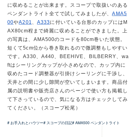
に収めることが出来ます。スコープで取扱いのある
ペンダントライト全てで試してみましたが、
AMA5
00
や
A201
、
A333
に付いている台形のカップにはM
AX80cm程まで綺麗に収めることができました。上
の写真は、AMA500のコードを80cm巻いた状態。
短くて5cm位から巻き取れるので微調整もしやすい
です。A330、A440、BEEHIVE、BILBERRY、wa
ftはシーリングカップが小さめなので、カップ内に
収めたコード調整器が引掛けシーリングに干渉し、
天井との間に少し隙間が空いてしまいます。商品付
属の説明書や販売店さんのページで使い方も掲載し
て下さっているので、気になる方はチェックしてみ
てください。（スコープ松尾）
# お手入れとハウツー
# スコープの日記
# AMA500 ペンダントライト