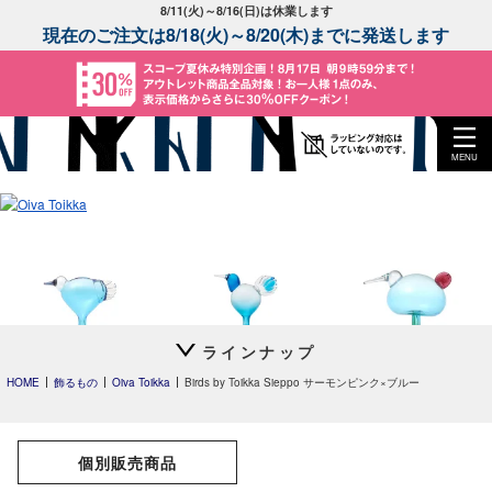
8/11(火)～8/16(日)は休業します
現在のご注文は8/18(火)～8/20(木)までに発送します
MENU
ラインナップ
Leppainen スカイブル
Anoターコイズ
Festive Kiwi
ー
HOME
飾るもの
Oiva Toikka
Birds by Toikka Sieppo サーモンピンク×ブルー
個別販売商品