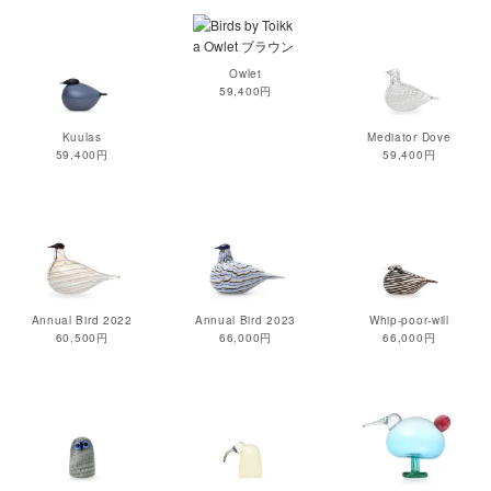
Owlet
59,400円
Kuulas
Mediator Dove
59,400円
59,400円
Annual Bird 2022
Annual Bird 2023
Whip-poor-will
60,500円
66,000円
66,000円