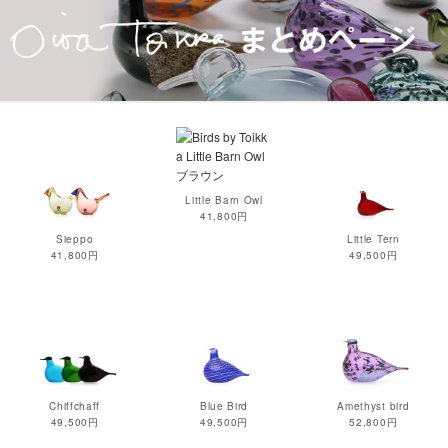
Little Barn Owl
41,800円
Sieppo
Little Tern
41,800円
49,500円
Chiffchaff
Blue Bird
Amethyst bird
49,500円
49,500円
52,800円