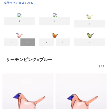
楽天支店の個体をみる
Annual Bird 2026
Annual Bird 2025
Annual Bird 2023
Lakla セビリアオレンジ
Oriol ライトライラック
Blue Charadrius
1
1
1
1
2
1
2
1
Annual Bird 2022
Crake copper
サーモンピンク×ブルー