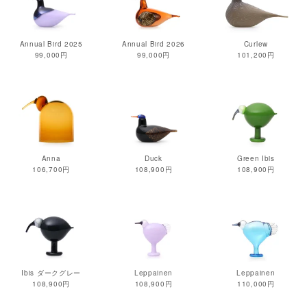
Annual Bird 2025
Annual Bird 2026
Curlew
99,000円
99,000円
101,200円
Anna
Duck
Green Ibis
106,700円
108,900円
108,900円
Ibis ダークグレー
Leppainen
Leppainen
108,900円
108,900円
110,000円