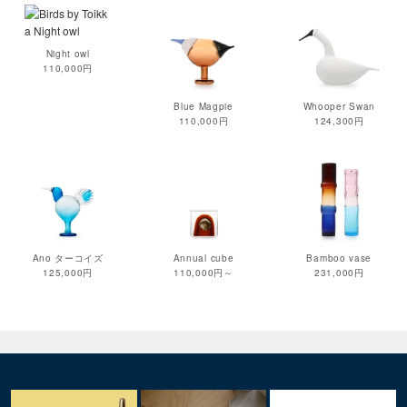
Night owl
110,000円
Blue Magpie
Whooper Swan
110,000円
124,300円
Ano ターコイズ
Annual cube
Bamboo vase
125,000円
110,000円～
231,000円