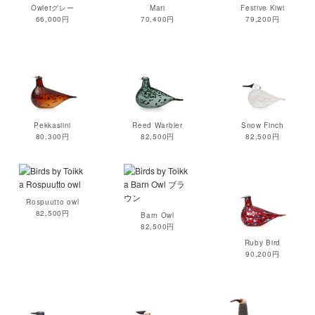
Owletグレー
Mari
Festive Kiwi
66,000円
70,400円
79,200円
Pekkasiini
Reed Warbler
Snow Finch
80,300円
82,500円
82,500円
Rospuutto owl
82,500円
Barn Owl
82,500円
Ruby Bird
90,200円