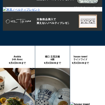
Arabia
猪口 立花文穂
house towel
24h Avec
8柄
ライトワイド
9月2日9:59まで
9月2日9:59まで
9月2日9:59まで