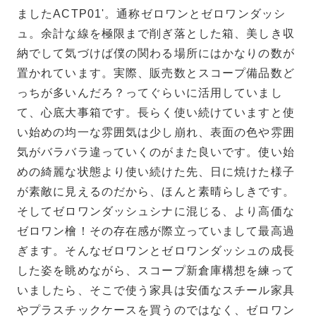
ましたACTP01'。通称ゼロワンとゼロワンダッシ
ュ。余計な線を極限まで削ぎ落とした箱、美しき収
納でして気づけば僕の関わる場所にはかなりの数が
置かれています。実際、販売数とスコープ備品数ど
っちが多いんだろ？ってぐらいに活用していまし
て、心底大事箱です。長らく使い続けていますと使
い始めの均一な雰囲気は少し崩れ、表面の色や雰囲
気がバラバラ違っていくのがまた良いです。使い始
めの綺麗な状態より使い続けた先、日に焼けた様子
が素敵に見えるのだから、ほんと素晴らしきです。
そしてゼロワンダッシュシナに混じる、より高価な
ゼロワン檜！その存在感が際立っていまして最高過
ぎます。そんなゼロワンとゼロワンダッシュの成長
した姿を眺めながら、スコープ新倉庫構想を練って
いましたら、そこで使う家具は安価なスチール家具
やプラスチックケースを買うのではなく、ゼロワン