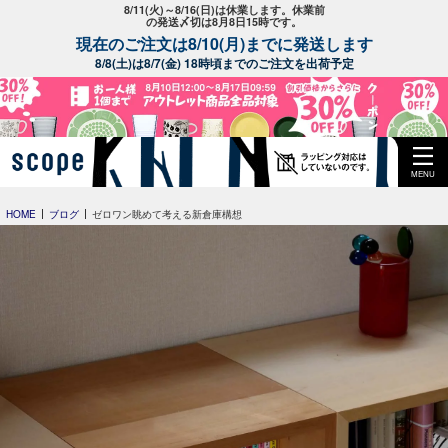
8/11(火)～8/16(日)は休業します。休業前
の発送〆切は8月8日15時です。
現在のご注文は8/10(月)までに発送します
8/8(土)は8/7(金) 18時頃までのご注文を出荷予定
MENU
HOME
ブログ
ゼロワン眺めて考える新倉庫構想