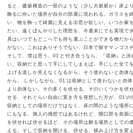
ると、建築構造の一部のような（少し大袈裟か）床よ
飾るに向いた場所が自分の部屋に現われる。ガラスを
い、物を飾って綺麗に見える出窓が欲しい。いつか家
たい、遠くぼんやりした理想を、今週末にでも実現で
具はいつでもどこへでも持ち運ぶことができる物だか
がない。これはありそうでない、日本で探すマンゴス
そして、僕は思う。01'と付き合うなら、『収納』と
い。収納だと思って手にしてしまえば、手にした全て
上げる道しか見えなくなるから。そう使わないと勿体
から。 しかしながら、01'は収納として使わないと勿
より勿体ない。その多くを伏せる、そのいくつかを伏
せる、それぐらい自由に置き方を発想した方が、01'の価
収納としての場所だけではなく、床の間のような場所
にもなる。個人の感想ではあるけれど、開口部を前面
を伏せれば伏せるほど、その場所は飾る場所としての
える。そして収納を開ける、伏せる、積み上げ方を変