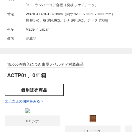
01' ：ランバーコア合板（突板 シナ / チーク）
寸法
W370×D370×H370mm（内寸:W330×D350×H330mm）
桐 約3kg、檜 約4.8kg、シナ 約4.8kg、チーク 約6kg
生産
Made in Japan
備考
完成品
ACTP01、01' 箱
個別販売商品
楽天支店の個体をみる
01' シナ
01' チーク