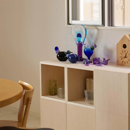
猪口 蛇の目高台
猪口 細
立花文穂
立花文穂
猪口
寅年 大虎