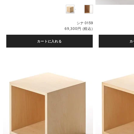
シナ 0159
円
(税込)
69,300
カートに入れる
カ