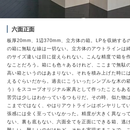
六面正面
板厚20mm、1辺370mm、立方体の箱。LPを収納す
の箱に無駄な線は一切ない。立方体のアウトラインは
のサイズ違いは目に捉えられない。こんな精度で箱を
なことだろう。箱にも色々あるけれど、ここまで無駄
高い箱というのはあまりない。それを積み上げた時に
えるぐらいだから。過去にこういったシンプルな木の箱
う）をスコープオリジナル家具として作ったこともあ
苦労は少しはわかっているつもりだ。その時、似た物
こまでではなく、やはりアウトラインはボンヤリしてい
張感には全く至っていなかった。精度が大きく異なっ
ない、裏も底もない、六面全てを正面にできる箱、逃
難しい。難しいのだけれど、それを実現することで、