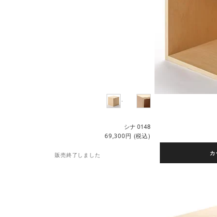
シナ 0148
円
(税込)
69,300
カ
販売終了しました