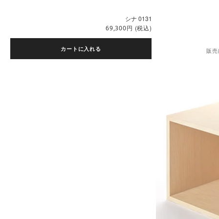
シナ 0131
円
(税込)
69,300
カートに入れる
販売