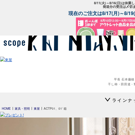
8/11(火)～8/16(日)は
発送分の受注は〆切
現在のご注文は8/17(月)～8/
平長 石本藤雄
干し柿・田田道・
ラインナ
HOME
家具・照明
東屋
ACTP01、01' 箱
平長 石本藤雄
スキー01