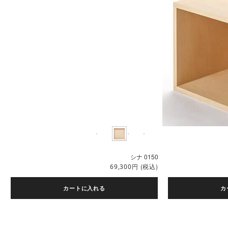
シナ 0150
円
(税込)
69,300
カートに入れる
カ