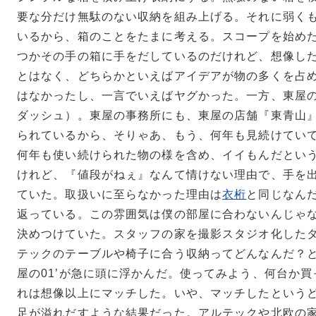
要な分だけ無駄のない収納を組み上げる。それに弱く
いるから、箱のことをたまに考える。スコープを始め
つかその手の箱に手をだしているのだけれど、想像し
とはなく、どちらかといえばアイデアが物の多くを占
はなかったし、一言でいえばヤグかった。一方、東屋の
ダッシュ）。東屋の事務所にも、東屋の店舗『東青山
られているから、そりゃあ、もう、何年も見続けてい
何年も使い続けられた物の様を含め、イイもんだとい
けれど、『値段がねぇ』なんて情けない理由で、手を
ていた。取扱いに至らなかった理由は
衣桁
と同じなん
返っている。この雰囲気は僕の部屋に合わないんじゃ
決めつけていた。スタッフの家を撮影スタジオ化した
テックのテーブルや椅子に合う収納ってどんなんだ？
屋の01’が急に頭に浮かんだ。使ってみよう、何台か
れは想像以上にマッチした。いや、マッチしたという
足が溢れだすような結果だった。アルテックや北欧の