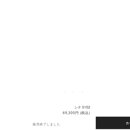
シナ 0152
円
(税込)
69,300
カ
販売終了しました