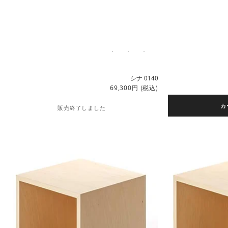
シナ 0140
円
(税込)
69,300
カ
販売終了しました