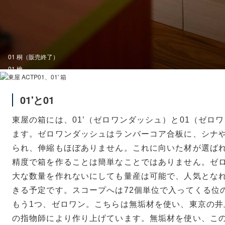
01 桐（販売終了）
01 檜
01'と01
東屋の箱には、01’（ゼロワンダッシュ）と01（ゼロ
ます。ゼロワンダッシュはランバーコア合板に、シナ
られ、伸縮もほぼありません。これに向いた材が選ば
精度で箱を作ることは簡単なことではありません。
ゼ
大な数量を作れないにしても量産は可能で、人気とな
きる予定です。スコープへは72個単位で入ってくる位
もう1つ、ゼロワン。こちらは無垢材を使い、東京の井
の指物師により作り上げています。無垢材を使い、こ