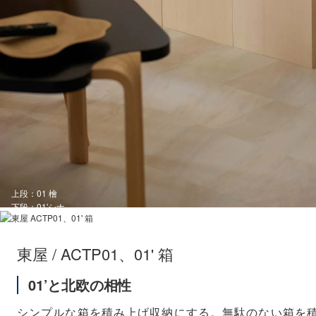
上段：01 檜
下段：01'シナ
東屋 / ACTP01、01' 箱
01’と北欧の相性
シンプルな箱を積み上げ収納にする。無駄のない箱を