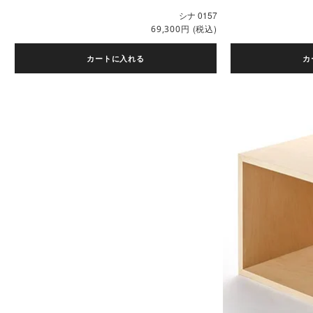
シナ 0157
円
(税込)
69,300
カートに入れる
カ