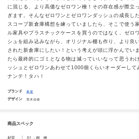
に混じる、より高価なゼロワン檜！その存在感が際立
ぎます。そんなゼロワンとゼロワンダッシュの成長し
スコープ新倉庫構想を練っていましたら、そこで使う
ル家具やプラスチックケースを買うのではなく、ゼロ
シュを組み込みながら、オリジナル棚も作り、より良
された新倉庫にしたい！という考えが頭に浮かんでい
たら最終的にゴミとなる物は減っていいなって思うわ
ッシュとゼロワンあわせて1000個くらいオーダーし
ナンテ！タハ！
ブランド
東屋
デザイン
荒木信雄
商品スペック
材質
01 ：桐、檜