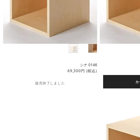
シナ 0146
円
(税込)
69,300
カ
販売終了しました