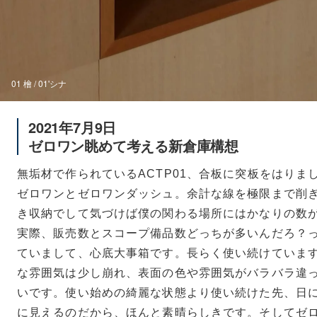
01 檜 / 01'シナ
2021年7月9日
ゼロワン眺めて考える新倉庫構想
無垢材で作られているACTP01、合板に突板をはりました
ゼロワンとゼロワンダッシュ。余計な線を極限まで削
き収納でして気づけば僕の関わる場所にはかなりの数
実際、販売数とスコープ備品数どっちが多いんだろ？
ていまして、心底大事箱です。長らく使い続けていま
な雰囲気は少し崩れ、表面の色や雰囲気がバラバラ違
いです。使い始めの綺麗な状態より使い続けた先、日
に見えるのだから、ほんと素晴らしきです。そしてゼ