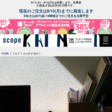
8/11(火)～8/16(日)は休業します。休業前
の発送〆切は8月8日15時です。
現在のご注文は8/10(月)までに発送します
8/8(土)は8/7(金) 18時頃までのご注文を出荷予定
MENU
HOME
ブログ
光の射す場所で