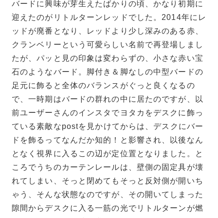
バードに興味が芽生えたばかりの頃、かなり初期に
迎えたのがリトルターンレッドでした。2014年にレ
ッドが廃番となり、レッドより少し深みのある赤、
クランベリーという可愛らしい名前で再登場しまし
たが、パッと見の印象は変わらずの、小さな赤い宝
石のようなバード。
脚付き＆脚なしの中型バードの
足元に飾ると全体のバランスがぐっと良くなるの
で、一時期はバードの群れの中に居たのですが、以
前ユーザーさんのインスタでヨタカをデスクに飾っ
ている素敵なpostを見かけてからは、デスクにバー
ドを飾るってなんだか知的！と影響され、以後なん
となく視界に入るこの辺が定位置となりました。と
ころでうちのカーテンレールは、壁側の固定具が壊
れてしまい、そっと閉めてもそっと反対側が開いち
ゃう、そんな状態なのですが、その開いてしまった
隙間からデスクに入る一筋の光でリトルターンが燃