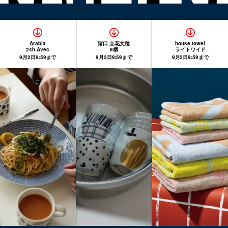
Arabia
猪口 立花文穂
house towel
24h Avec
8柄
ライトワイド
9月2日9:59まで
9月2日9:59まで
9月2日9:59まで