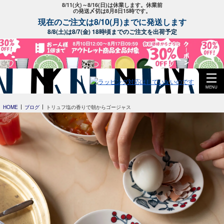
8/11(火)～8/16(日)は休業します。休業前
の発送〆切は8月8日15時です。
現在のご注文は8/10(月)までに発送します
8/8(土)は8/7(金) 18時頃までのご注文を出荷予定
MENU
HOME
ブログ
トリュフ塩の香りで朝からゴージャス