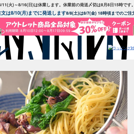
8/11(火)～8/16(日)は休業します。休業前の発送〆切は8月8日15時です
文は8/10(月)までに発送します
8/8(土)は8/7(金) 18時頃までの