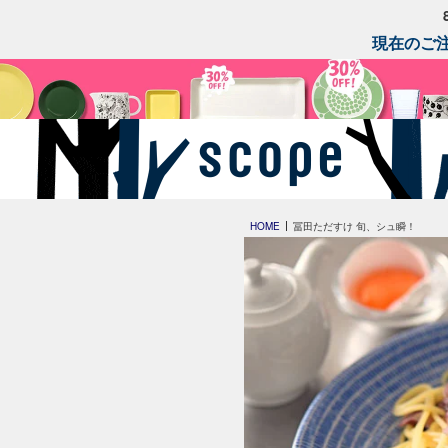
現在のご注
HOME
冨田ただすけ 旬、シュ瞬！