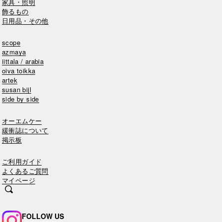
家具・照明
飾るもの
日用品・その他
scope
azmaya
iittala / arabia
oiva toikka
artek
susan bijl
side by side
オーエムケー
緩衝誌について
掲示板
ご利用ガイド
よくあるご質問
マイページ
FOLLOW US