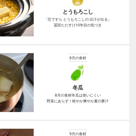
とうもろこし
「芯ですら とうもろこしの 出汁が出る」
冨田ただすけ10年目の気づき
8月の食材
冬瓜
8月の食材冬瓜は使いにくい
野菜にあらず！軽やか爽やか夏の豚汁
9月の食材