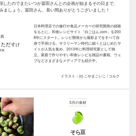
得したのでまたいつか冨田さんとの企画が始まるその日まで、
しみましょう。冨田さん、長い間ありがとうございました！
日本料理店での修行や食品メーカーの研究開発の経験
をもとに、和食レシピサイト「白ごはん.com」を200
8年にスタート。レシピ開発から撮影までをすべて自
身で手掛ける。サラリーマン時代に細々とはじめたサ
イトが人気を集め、2013年に料理研究家として独
立。家庭で作りやすい和食レシピを雑誌や書籍、ウェ
ブなどさまざまなメディアでも紹介中。
イラスト：(c) こやまこいこ / コルク
5月の食材
そら豆