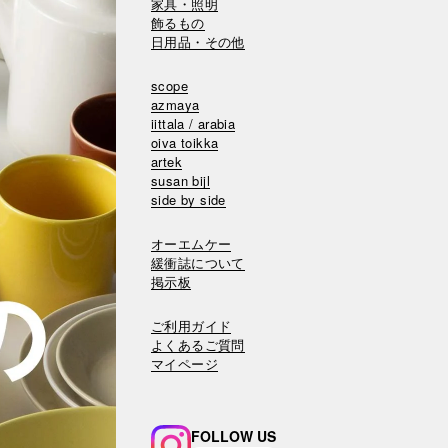
家具・照明
飾るもの
日用品・その他
scope
azmaya
iittala / arabia
oiva toikka
artek
susan bijl
side by side
オーエムケー
緩衝誌について
掲示板
ご利用ガイド
よくあるご質問
マイページ
FOLLOW US