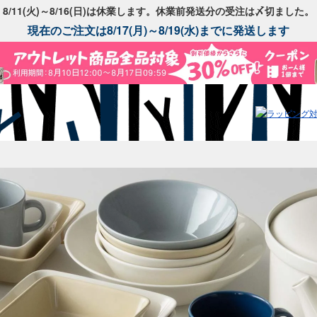
8/11(火)～8/16(日)は休業します。休業前発送分の受注は〆切ました。
現在のご注文は8/17(月)～8/19(水)までに発送します