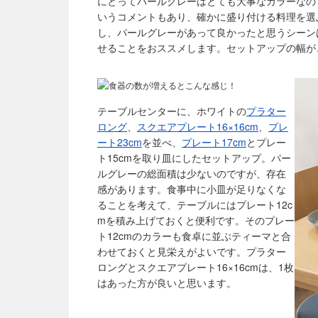
にとってパールグレーはとても大事なカラーなの
いうコメントもあり、確かに盛り付ける料理を選
し、パールグレーがあって良かったと思うシーン
せることをおススメします。セットアップの幅が
テーブルセンターに、ホワイトの
プラター
ロング
、
スクエアプレート16×16cm
、
プレ
ート23cm
を並べ、
プレート17cm
とプレー
ト15cmを取り皿にしたセットアップ。パー
ルグレーの総面積は少ないのですが、存在
感があります。食事中に小皿が足りなくな
ることを考えて、テーブルにはプレート12c
mを積み上げておくと便利です。そのプレー
ト12cmのカラーも食卓に並ぶティーマと合
わせておくと見栄えがよいです。プラター
ロングとスクエアプレート16×16cmは、1枚
はあった方が良いと思います。