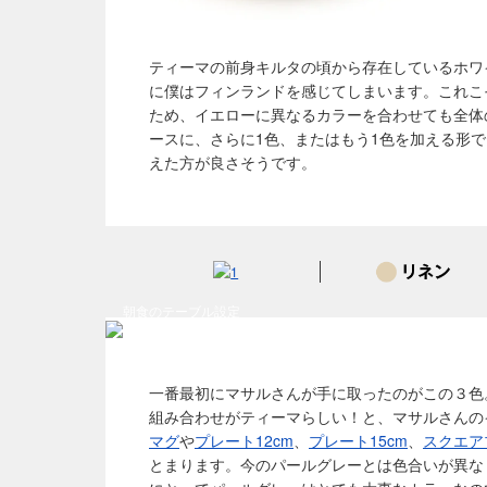
ティーマの前身キルタの頃から存在しているホワ
に僕はフィンランドを感じてしまいます。これこ
ため、イエローに異なるカラーを合わせても全体
ースに、さらに1色、またはもう1色を加える形
えた方が良さそうです。
朝食のテーブル設定
一番最初にマサルさんが手に取ったのがこの３色
組み合わせがティーマらしい！と、マサルさんの
マグ
や
プレート12cm
、
プレート15cm
、
スクエアプ
とまります。今のパールグレーとは色合いが異な