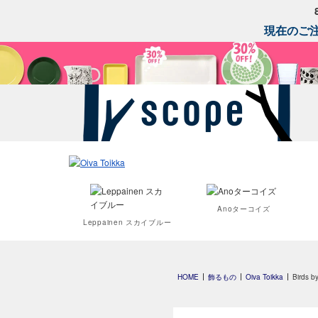
現在のご注
Anoターコイズ
Leppainen スカイブルー
HOME
飾るもの
Oiva Toikka
Birds 