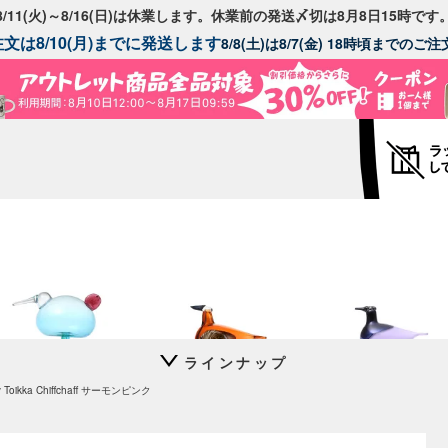
8/11(火)～8/16(日)は休業します。休業前の発送〆切は8月8日15時です
文は8/10(月)までに発送します
8/8(土)は8/7(金) 18時頃までの
ラインナップ
Festive Kiwi
Annual Bird 2026
Annual Bird 2025
by Toikka Chiffchaff サーモンピンク
Lakla セビリアオレンジ
Oriol ライトライラック