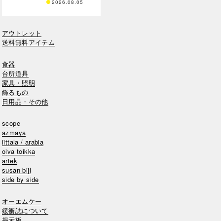
2026.08.05
アウトレット
送料無料アイテム
食器
台所道具
家具・照明
飾るもの
日用品・その他
scope
azmaya
iittala / arabia
oiva toikka
artek
susan bijl
side by side
オーエムケー
緩衝誌について
掲示板