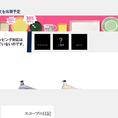
。
ご注文を出荷予定
マイページ
ご質問
カート
Annual Bird 2023
Annual Bird 2022
Blue Charadrius
Crake copper