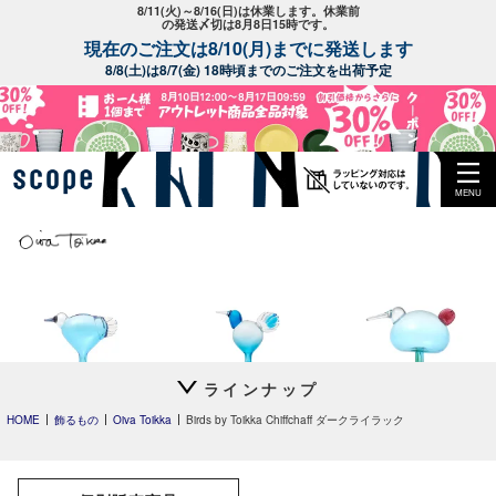
8/11(火)～8/16(日)は休業します。休業前
の発送〆切は8月8日15時です。
現在のご注文は8/10(月)までに発送します
8/8(土)は8/7(金) 18時頃までのご注文を出荷予定
MENU
ラインナップ
Leppainen スカイブル
Anoターコイズ
Festive Kiwi
ー
HOME
飾るもの
Oiva Toikka
Birds by Toikka Chiffchaff ダークライラック