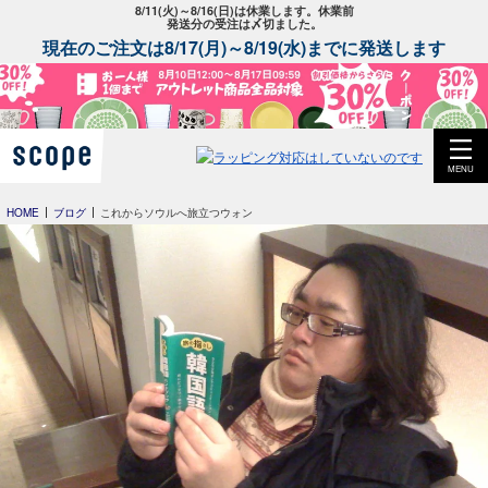
8/11(火)～8/16(日)は休業します。休業前
発送分の受注は〆切ました。
現在のご注文は8/17(月)～8/19(水)までに発送します
MENU
HOME
ブログ
これからソウルへ旅立つウォン