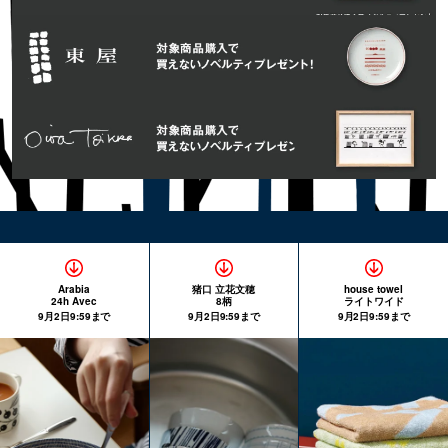
Arabia
猪口 立花文穂
house towel
24h Avec
8柄
ライトワイド
9月2日9:59まで
9月2日9:59まで
9月2日9:59まで