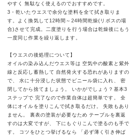
やすく 無駄なく使えるのでおすすめです。
3・乾いたウエスで余分な塗料を全て拭き取りま
す。よく換気して12時間～24時間乾燥(リボスの場
合)させて完成。二度塗りを行う場合は乾燥後にもう
一度同じ作業を繰り返します。
【ウエスの後処理について】
オイルの染み込んだウエス等は 空気中の酸素と紫外
線と反応し蓄熱して 自然発火する恐れがありますの
で、 水に十分浸した状態でビニール袋に入れ、 密
閉してから捨てましょう。 いかがでしょう？基本3
ステップで 完了なので作業自体は超簡単です。 全
体にオイルを塗りこんで拭き取るだけ。 失敗もあり
ません。 裏表の塗装が必要なため テーブルを裏返
すのは大変ですが、 下にもぐりこんで塗るのも手で
す。 コツをひとつ挙げるなら 「必ず薄く引き伸ば