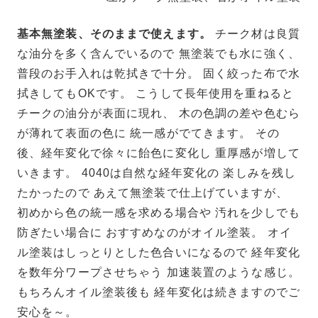
基本無塗装、そのままで使えます。
チーク材は良質
な油分を多く含んでいるので 無塗装でも水に強く、
普段のお手入れは乾拭きで十分。 固く絞った布で水
拭きしてもOKです。
こうして長年使用を重ねると
チークの油分が表面に現れ、 木の色調の差や色むら
が薄れて表面の色に 統一感がでてきます。 その
後、経年変化で徐々に飴色に変化し 重厚感が増して
いきます。 4040は自然な経年変化の 楽しみを残し
たかったので あえて無塗装で仕上げていますが、
初めから色の統一感を求める場合や 汚れを少しでも
防ぎたい場合に おすすめなのがオイル塗装。 オイ
ル塗装はしっとりとした色合いになるので 経年変化
を数年分ワープさせちゃう 加速装置のような感じ。
もちろんオイル塗装後も 経年変化は続きますのでご
安心を～。