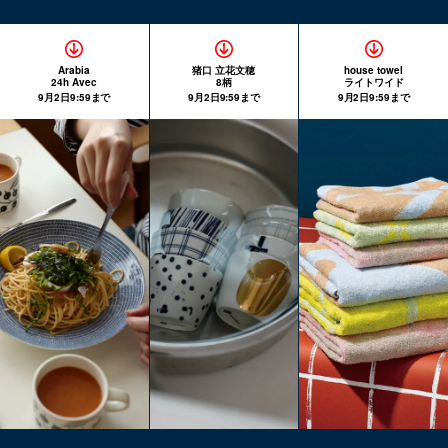
Arabia
猪口 立花文穂
house towel
24h Avec
8柄
ライトワイド
9月2日9:59まで
9月2日9:59まで
9月2日9:59まで