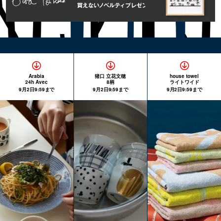
Arabia
猪口 立花文穂
house towel
24h Avec
8柄
ライトワイド
9月2日9:59まで
9月2日9:59まで
9月2日9:59まで