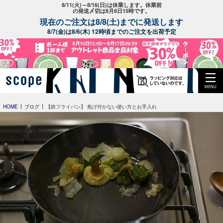
8/11(火)～8/16(日)は休業します。休業前
の発送〆切は8月8日15時です。
現在のご注文は8/8(土)までに発送します
8/7(金)は8/6(木) 12時頃までのご注文を出荷予定
MENU
HOME
ブログ
【鉄フライパン】 焦げ付かない使い方とお手入れ