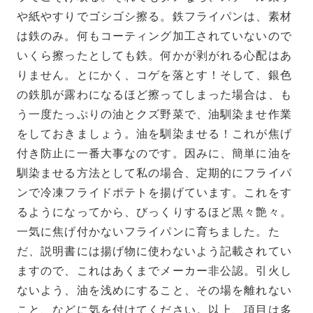
や紙やすりでゴシゴシ擦る。鉄フライパンは、素材
は鉄のみ。何もコーティング加工されていないので
いくら擦ったとしても鉄。何かが剥がれる心配はあ
りません。とにかく、コゲを落とす！そして、銀色
の鉄肌が露わになるほど擦ってしまった場合は、も
う一度たっぷりの油とクズ野菜で、油馴染ませ作業
をしておきましょう。油を馴染ませる！これが焦げ
付き防止に一番大事なのです。因みに、簡単に油を
馴染ませる方法として私の場合、定期的にフライパ
ンで冷凍フライドポテトを揚げています。これをす
るようになってから、びっくりするほど黒々艶々。
一気に焦げ付かないフライパンに育ちました。た
だ、説明書には揚げ物に使わないよう記載されてい
ますので、これはあくまでメーカー非公認。引火し
ないよう、油を浅めにすること、その場を離れない
こと、などに気を付けてください。以上、項目は多