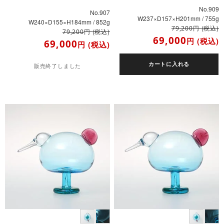
No.909
No.907
W237×D157×H201mm / 755g
W240×D155×H184mm / 852g
円
(税込)
79,200
円
(税込)
79,200
69,000
円
(税込)
69,000
円
(税込)
カートに入れる
販売終了しました