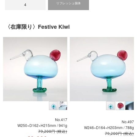
リフレッシュ個体
4
Annual Bird 2026
Annual Bird 2025
Annual Bird 2023
Lakla セビリアオレンジ
Oriol ライトライラック
Blue Charadrius
〈在庫限り〉Festive Kiwi
Annual Bird 2022
Crake copper
No.417
No.497
W250×D162×H215mm / 941g
W246×D164×H203mm / 788g
円
(税込)
79,200
円
(税込)
79,200