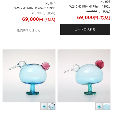
No.905
No.844
W245×D156×H179mm / 802g
W242×D148×H190mm / 733g
円
(税込)
79,200
円
(税込)
79,200
69,000
円
(税込)
69,000
円
(税込)
カートに入れる
販売終了しました