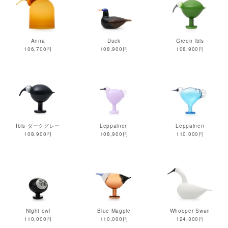
Anna
Duck
Green Ibis
106,700円
108,900円
108,900円
Ibis ダークグレー
Leppainen
Leppainen
108,900円
108,900円
110,000円
Night owl
Blue Magpie
Whooper Swan
110,000円
110,000円
124,300円