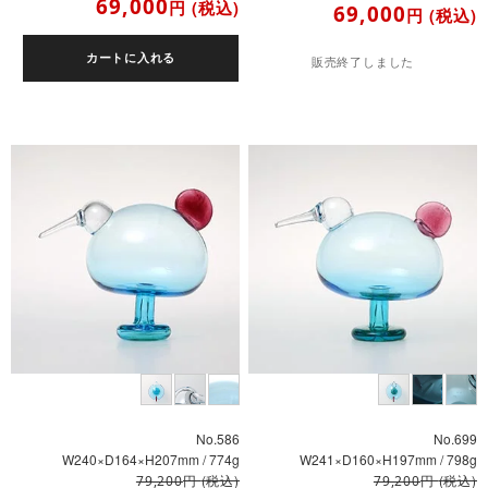
69,000
円
(税込)
69,000
円
(税込)
カートに入れる
販売終了しました
No.586
No.699
W240×D164×H207mm / 774g
W241×D160×H197mm / 798g
円
(税込)
円
(税込)
79,200
79,200