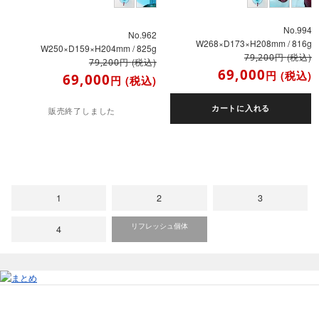
No.994
No.962
W268×D173×H208mm / 816g
W250×D159×H204mm / 825g
円
(税込)
79,200
円
(税込)
79,200
69,000
円
(税込)
69,000
円
(税込)
カートに入れる
販売終了しました
1
2
3
リフレッシュ個体
4