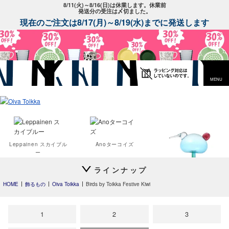
8/11(火)～8/16(日)は休業します。休業前
発送分の受注は〆切ました。
現在のご注文は8/17(月)～8/19(水)までに発送します
MENU
Leppainen スカイブル
Anoターコイズ
ー
ラインナップ
Festive Kiwi
HOME
飾るもの
Oiva Toikka
Birds by Toikka Festive Kiwi
1
2
3