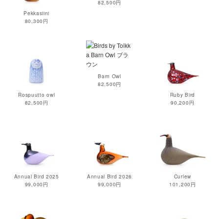
82,500円
Pekkasiini
80,300円
Barn Owl
82,500円
Rospuutto owl
Ruby Bird
82,500円
90,200円
Annual Bird 2025
Annual Bird 2026
Curlew
99,000円
99,000円
101,200円