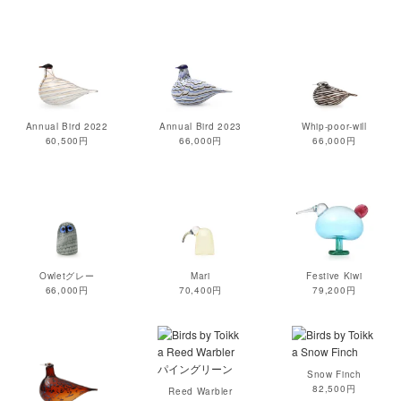
Annual Bird 2022
Annual Bird 2023
Whip-poor-will
60,500円
66,000円
66,000円
Owletグレー
Mari
Festive Kiwi
66,000円
70,400円
79,200円
Snow Finch
82,500円
Reed Warbler