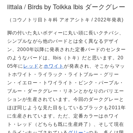
iittala / Birds by Toikka Ibis ダークグレー
Annual Bird 2026
Annual Bird 2025
Lakla セビリアオレンジ
Oriol ライトライラック
（コウノトリ目トキ科 アオアシトキ / 2022年発表)
Annual Bird 2023
Blue Charadrius
脚の付いた丸いボディーに丸い頭に長いクチバシ、
シンプルながら他のバードとは全く異なるデザイ
ン、2000年以降に発表された定番バードのセンター
のようなバードは、Ibis（トキ）だと思います。20
Annual Bird 2022
05年に
レッド
と
ホワイト
が発表され、そこからマッ
Crake copper
トホワイト・ライラック・ライトブルー・グリー
ン・イエロー・トワイライト・ピンク・パープル・
ブルー・ダークグレー・リネンとかなりのバリエー
ションが生産されています。今回のダークグレーと
ほぼ同じような見た目をしているブラックも2011年
に生産されています。ただ、定番カラーはホワイ
ト・レッド（どちらも既に生産終了）、そして現在
もラインナップされている
グリーン
のみ、多くは限