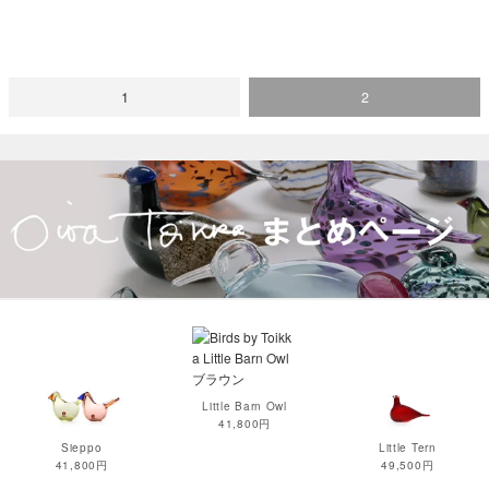
1
2
Little Barn Owl
41,800円
Sieppo
Little Tern
41,800円
49,500円