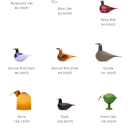
Rospuutto owl
82,500円
Barn Owl
82,500円
Ruby Bird
90,200円
Annual Bird 2025
Annual Bird 2026
Curlew
99,000円
99,000円
101,200円
Anna
Duck
Green Ibis
106,700円
108,900円
108,900円