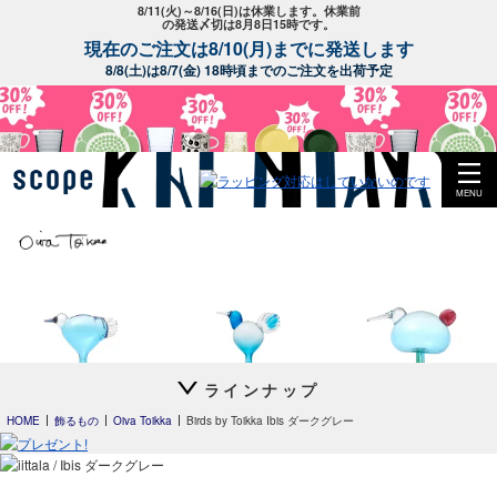
8/11(火)～8/16(日)は休業します。休業前
の発送〆切は8月8日15時です。
現在のご注文は8/10(月)までに発送します
8/8(土)は8/7(金) 18時頃までのご注文を出荷予定
MENU
ラインナップ
Leppainen スカイブル
Anoターコイズ
Festive Kiwi
ー
HOME
飾るもの
Oiva Toikka
Birds by Toikka Ibis ダークグレー