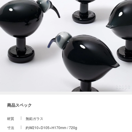
商品スペック
材質
無鉛ガラス
寸法
約W210×D105×H170mm / 720g