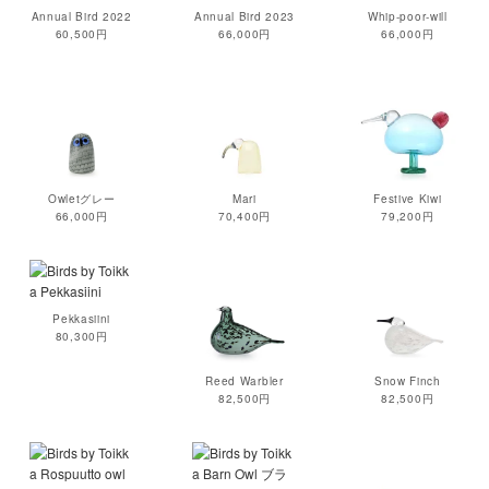
Annual Bird 2022
Annual Bird 2023
Whip-poor-will
60,500円
66,000円
66,000円
Owletグレー
Mari
Festive Kiwi
66,000円
70,400円
79,200円
Pekkasiini
80,300円
Reed Warbler
Snow Finch
82,500円
82,500円