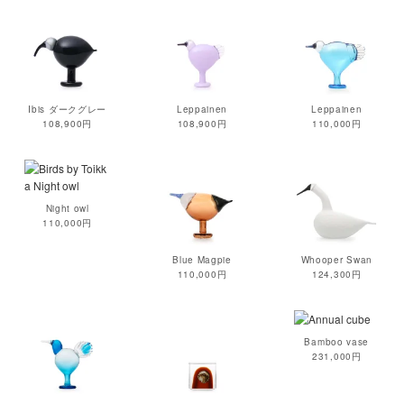
Ibis ダークグレー
Leppainen
Leppainen
108,900円
108,900円
110,000円
Night owl
110,000円
Blue Magpie
Whooper Swan
110,000円
124,300円
Bamboo vase
231,000円