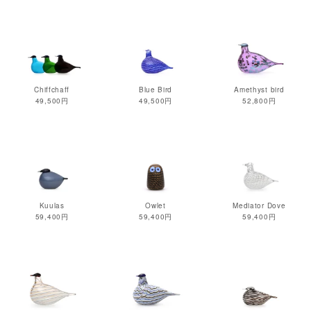
Chiffchaff
Blue Bird
Amethyst bird
49,500円
49,500円
52,800円
Kuulas
Owlet
Mediator Dove
59,400円
59,400円
59,400円