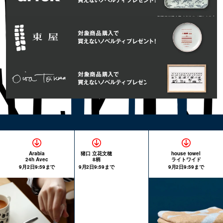
Arabia
猪口 立花文穂
house towel
24h Avec
8柄
ライトワイド
9月2日9:59まで
9月2日9:59まで
9月2日9:59まで