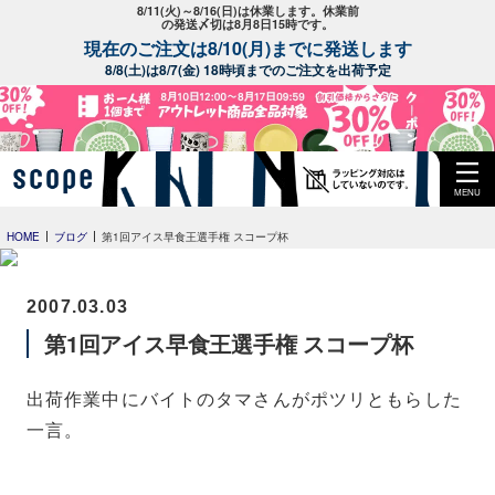
8/11(火)～8/16(日)は休業します。休業前
の発送〆切は8月8日15時です。
現在のご注文は8/10(月)までに発送します
8/8(土)は8/7(金) 18時頃までのご注文を出荷予定
MENU
HOME
ブログ
第1回アイス早食王選手権 スコープ杯
2007.03.03
第1回アイス早食王選手権 スコープ杯
出荷作業中にバイトのタマさんがポツリともらした
一言。