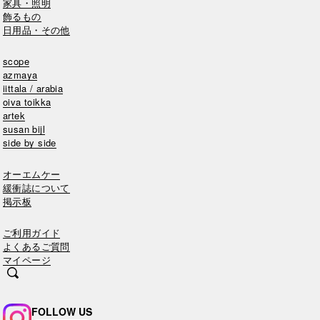
家具・照明
飾るもの
日用品・その他
scope
azmaya
iittala / arabia
oiva toikka
artek
susan bijl
side by side
オーエムケー
緩衝誌について
掲示板
ご利用ガイド
よくあるご質問
マイページ
FOLLOW US