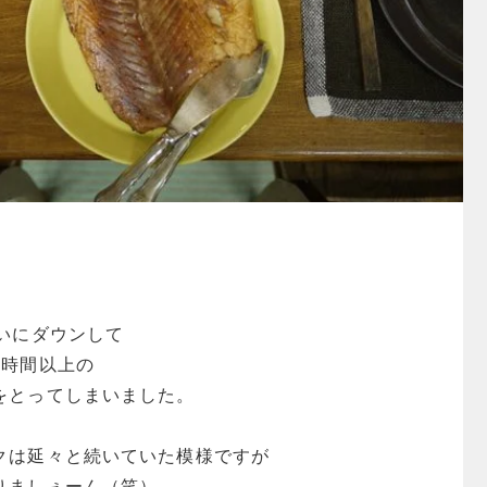
。
いにダウンして
5時間以上の
をとってしまいました。
クは延々と続いていた模様ですが
りましぇーん（笑）