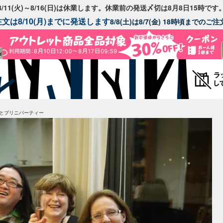
8/11(火)～8/16(日)は休業します。休業前の発送〆切は8月8日15時です
文は8/10(月)までに発送します
8/8(土)は8/7(金) 18時頃までの
とブリニパーティー