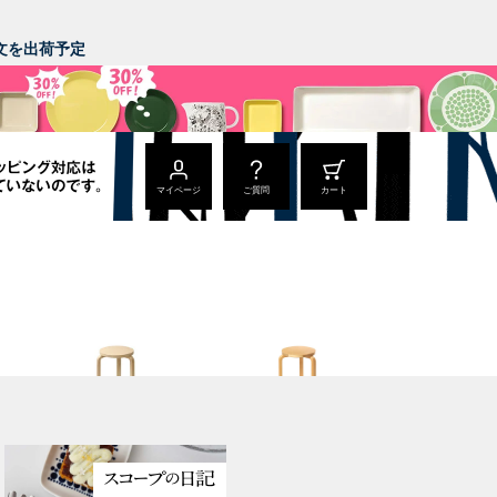
。
ご注文を出荷予定
マイページ
ご質問
カート
Stool 60
Stool 60
ナチュラル ラッカー
ハニー / ウォールナット