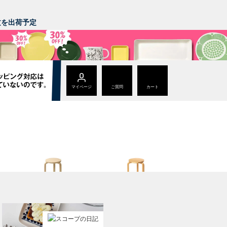
。
注文を出荷予定
マイページ
ご質問
カート
Stool 60
Stool 60
ナチュラル ラッカー
ハニー / ウォールナット