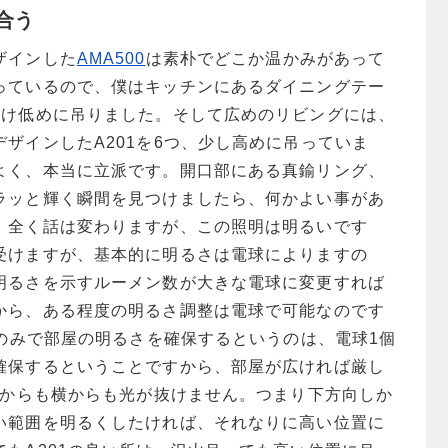
合う
ザインした
AMA500
は素朴でどこか温かみがあって
っているので、僕はキッチンにあるダイニングテー
だけ低めに吊りました。そして広めのリビングには、
ザインしたA201を6つ、少し高めに吊っていま
よく、本当に立派です。開口部にある真鍮リング、
ラッと輝く瞬間を見つけましたら、何かよい事があ
。全く話は変わりますが、この照明は明るいです
受けますが、基本的に明るさは電球によりますの
明るさを示すルーメン数が大きな電球に変更すれば
から、ある程度の明るさ調整は電球で可能なのです
灯のみで部屋の明るさを確保するというのは、電球1個
確保するということですから、部屋が広ければ厳し
は上からも横からも光が抜けません。つまり下方向しか
い範囲を明るくしたければ、それなりに高い位置に