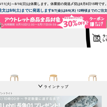
8/11(火)～8/16(日)は休業します。休業前の発送〆切は8月8日15時です
文は8/8(土)までに発送します
8/7(金)は8/6(木) 12時頃までのご
ラインナップ
Stool 60
Stool 60
Stool 60
ンダントライト
別注リノリウム
別注リノリウム 無着色
コントラスティ