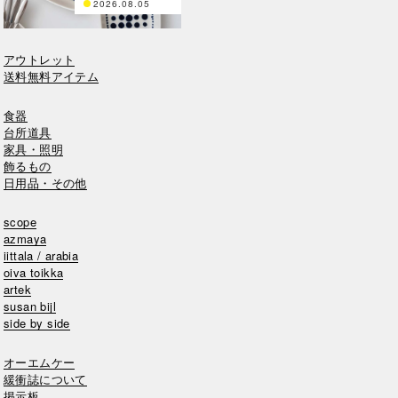
2026.08.05
アウトレット
送料無料アイテム
食器
台所道具
家具・照明
飾るもの
日用品・その他
scope
azmaya
iittala / arabia
oiva toikka
artek
susan bijl
side by side
オーエムケー
緩衝誌について
掲示板