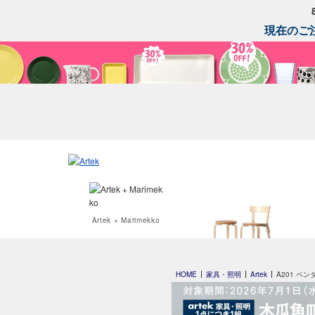
現在のご注
Artek + Marimekko
special edition
HOME
家具・照明
Artek
A201 ペ
by scope 2023