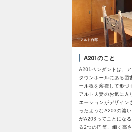
アアルト自邸
A201のこと
A201ペンダントは
タウンホールにある図書
ール板を溶接して形づ
アルト夫妻のお気に入
エーションがデザイン
ったようなA203の濃
がA203ってことにな
る2つの円筒、細く高