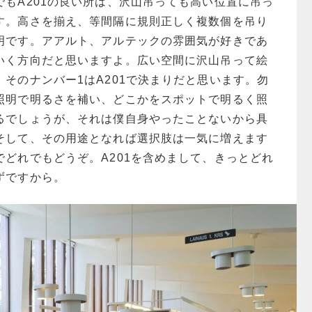
でもA201の良い所は、沢山吊っても高い位置に吊っ
す。高さを揃え、等間隔に規則正しく複数個を吊り
明です。アアルト、アルテックの雰囲気が好きであ
いく方向だと思いますよ。広い空間に沢山吊って絵
そのナンバー1はA201で決まりだと思います。勿
照明で明るさを補い、どこかをスポットで明るく照
るでしょうが、それは僕自身やったことないから具
そして、その用途となれば選択肢は一気に増えます
でどれでもどうぞ。A201を含めまして、きっとどれ
ずですから。