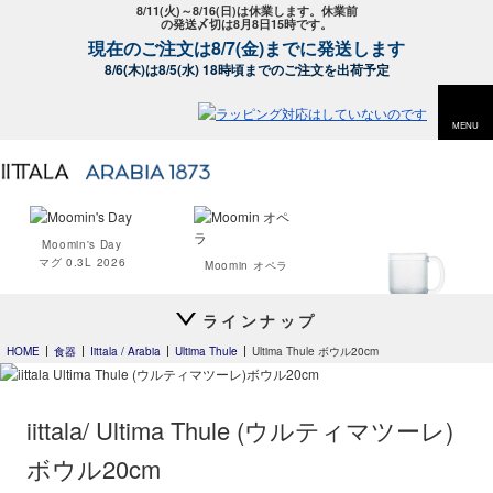
8/11(火)～8/16(日)は休業します。休業前
の発送〆切は8月8日15時です。
現在のご注文は8/7(金)までに発送します
8/6(木)は8/5(水) 18時頃までのご注文を出荷予定
MENU
Moomin's Day
マグ 0.3L 2026
Moomin オペラ
ラインナップ
Krouvi
ビアグラス 330ml
HOME
食器
Iittala / Arabia
Ultima Thule
Ultima Thule ボウル20cm
iittala/ Ultima Thule (ウルティマツーレ)
Teema
Teema
ボウル20cm
プレート 12cm
プレート 15cm