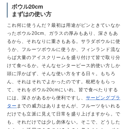
ボウル20cm
Teema
プレート 23cm
まずはの使い方
これ何に使うんだ？最初は用途がピンときていなか
ったボウル20cm、ガラスの厚みもあり、深さもあ
るから、それなりに重さもある。サラダボウルに使
Teema
スクエアプレート12×12
うか、フルーツボウルに使うか、フィンランド流な
cm
らば大量のアイスクリームを盛り付けて皆で取り分
けて食べるか。そんなセンターピース的使い方しか
頭に浮かばず、そんな使い方をする日々。もちろ
ん、それはそれでよかったのです。枇杷をもらっ
て、それをボウル20cmにいれ、皆で食べたりする
には、深さがあるから便利ですし、
サービングプラ
ター
までの威力はありませんが、フルーツをいれる
だけでも立派に見えて日常を盛り上げますから。で
も、それだけでは少し勿体ない。そこで、どうした