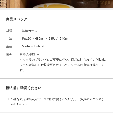
商品スペック
材質
無鉛ガラス
寸法
約φ201×H85mm /1235g / 1540ml
生産
Made in Finland
備考
食器洗浄機 : ○
イッタラのブランドロゴ変更に伴い、商品に貼られていたiittala
シールが無しに仕様変更されました。シールの有無は混在しま
す。
購入前に確認ください
小さな気泡や黒点がガラス内部に含まれていたり、多少のガタツキが
みられます。