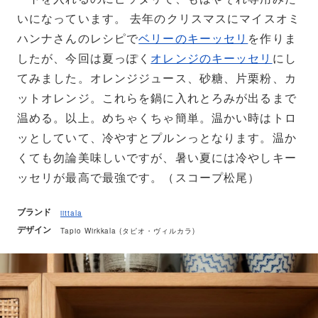
いになっています。 去年のクリスマスにマイスオミ
ハンナさんのレシピで
ベリーのキーッセリ
を作りま
したが、今回は夏っぽく
オレンジのキーッセリ
にし
てみました。オレンジジュース、砂糖、片栗粉、カ
ットオレンジ。これらを鍋に入れとろみが出るまで
温める。以上。めちゃくちゃ簡単。温かい時はトロ
ッとしていて、冷やすとプルンっとなります。温か
くても勿論美味しいですが、暑い夏には冷やしキー
ッセリが最高で最強です。（スコープ松尾）
ブランド
iittala
デザイン
Tapio Wirkkala (タピオ・ヴィルカラ)