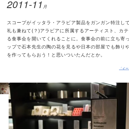
2011-11
月
スコープがイッタラ・アラビア製品をガンガン特注し
礼も兼ねて(？)アラビアに所属するアーティスト、カ
る食事会を開いてくれることに。食事会の前に立ち寄
ップで石本先生の陶の花を見るや日本の部屋でも飾り
を作ってもらおう！と思いついたんだとか。
「イー