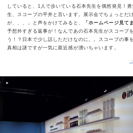
していると、1人で歩いている石本先生を偶然発見！勇
生、スコープの平井と言います。展示会でちょっとだ
が、、、」と声をかけてみると、
「ホームページ見て
予想外すぎる返事が！なんであの石本先生がスコープ
う！？日本で少し話しただけなのに。。スコープの事
真相は謎ですが一気に親近感が湧いちゃいます。
「