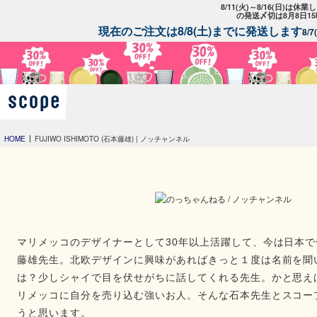
8/11(火)～8/16(日)は
の発送〆切は8月8日1
現在のご注文は8/8(土)までに発送します
8/
HOME
FUJIWO ISHIMOTO (石本藤雄) | ノッチャンネル
マリメッコのデザイナーとして30年以上活躍して、今は日本
藤雄先生。北欧デザインに興味があればきっと１度は名前を聞
は？少しシャイで目を伏せがちに話してくれる先生。かと思え
リメッコに自分を売り込む強いお人。そんな石本先生とスコー
うと思います。