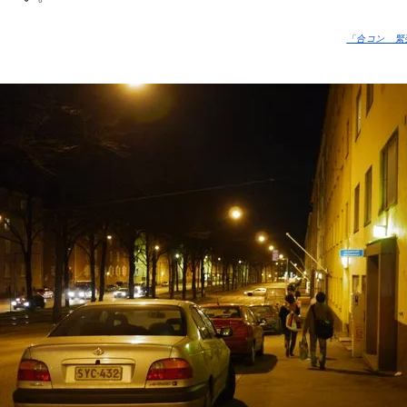
「合コン 緊