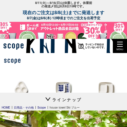
8/11(火)～8/16(日)は休業します。休業前
の発送〆切は8月8日15時です。
現在のご注文は8/8(土)までに発送します
8/7(金)は8/6(木) 12時頃までのご注文を出荷予定
MENU
スコープ特注
ラインナップ
OVO
FIN プレート
FIN プレート
Heini 2026
HOME
日用品・その他
Scope
house towel Ski ブルー
Clouds