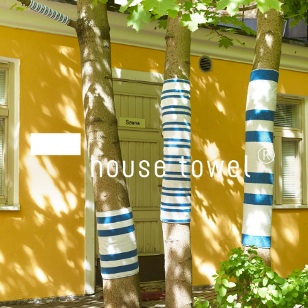
24h Avec
24h Avec
プレート20cm
ディーププレート24cm
house towel
house towel
Bellman
ライト
ライトワイド
ウィスキー
24h Avec
Moomin オペラ
Teema
Bellman
プレート26cm
プレート 12cm
タンブラー
Teema
プレート 15cm