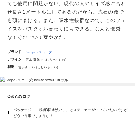
ても使用に問題がない。現代の人のサイズ感に合わ
せ長さ1メートルにしてあるのだから。流石の僕で
も頭にまける。また、吸水性抜群なので、このフェ
イスをバスタオル替わりにもできる。なんと優秀
な！それでいて爽やかだ。
ブランド
Scope (スコープ)
デザイン
石本 藤雄 (いしもとふじお)
製造
吉井タオル (よしいタオル)
Q＆Aのログ
パッケージに「最初3回水洗い。」とステッカーがついていたのですが
どういう事でしょうか？
≪最初三回水洗い≫について。こうしないといけないって話ではなく
て、タオルを使い始める時には、最初３回水洗いするのが一番と、メ
ーカー社長さんから教えて貰ったアドバイスを、そのままプリントし