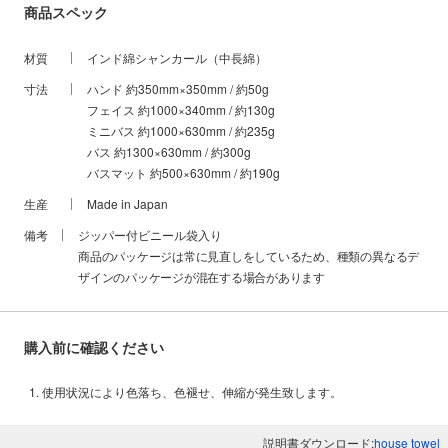
商品スペック
ています。タオルは使い始め、水洗いすると目がつまって毛羽が出に
くくなります。なので、最初は水洗いすると、良い感じに長く使える
わけです。それを３回やると完璧。だから、別にそこまでやらなくて
材質
インド綿シャンカール（中長綿）
も最初１回でもいいですし、３回は柔軟剤をいれなければいいと、そ
んな風に捉えて貰ってもイイと思います。
寸法
ハンド 約350mm×350mm / 約50g
フェイス 約1000×340mm / 約130g
最初3回水洗いの意味
ミニバス 約1000×630mm / 約235g
バス 約1300×630mm / 約300g
バスマット 約500×630mm / 約190g
生産
Made in Japan
備考
ジッパー付ビニール袋入り
商品のパッケージは常に見直しをしているため、種類の異なるデ
ザインのパッケージが混在する場合があります
購入前に確認ください
使用状況により色落ち、色褪せ、伸縮が発生致します。
説明書ダウンロード:
house towel