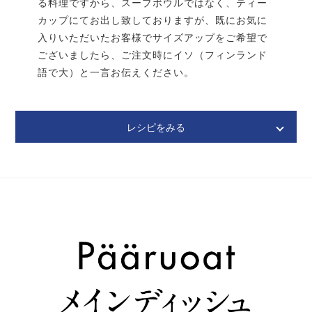
る料理ですから、スープボウルではなく、ティー
カップにてお出し致しておりますが、既にお気に
入りいただいたお客様でサイズアップをご希望で
ございましたら、ご注文時にイソ（フィンランド
語で大）と一言お伝えください。
玉ねぎは厚めにスライスし、ジャガイモは皮を剥き角
レシピをみる
切りにする。
Sienikeitto
シエニ ケイット
キノコのスープ