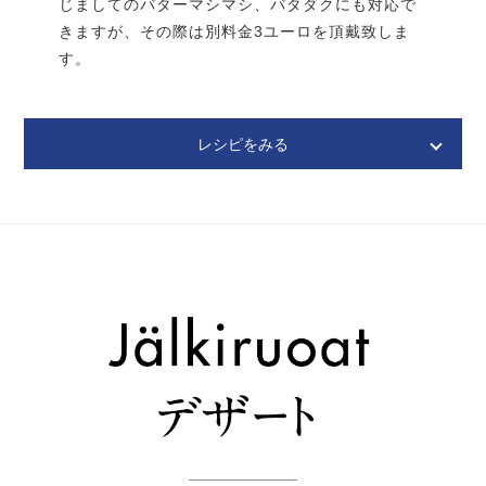
じましてのバターマシマシ、バタダクにも対応で
きますが、その際は別料金3ユーロを頂戴致しま
す。
肉類は食べやすい大きさに、玉ねぎは串切りにする。
鍋が冷たいうちに、油を引かずに豚肉を入れ、強火で
炒めます。あまり触らず、豚肉から油が出るのを待ち
レシピをみる
ましょう。
Voissa Paistettu kala
オーブンを130℃に余熱し始める。
ヴォイッサ パイステットゥ カラ
ヒラメ（白身魚）のバター焼き
豚肉に焼き色がつき充分に油が出たら、強火のままラ
ム肉を鍋に入れ、焼き色をつける。
最後に牛肉を入れ、炒める。肉類を鍋に入れるタイミ
ングで、味をみながら塩を入れ、調整する。
全体に焼き色がついたら火を消し、串切りにした玉ね
スープストックと
ソテーしたキノコをミキサー
A
B
ぎとローリエ、白胡椒、塩を入れる。
にかける。
水750ml入れ、沸騰したら蓋はせず130℃予熱したオ
トッピング用ピクルスを作ります。〈ピクルス
C
ーブンに入れ、3時間ほど、肉がホロホロになるまで
液〉の★を全て鍋に入れて火にかけ、よく混ぜながら
加熱する。
沸騰させる。
ピクルス液をサッと茹でたシメジにかけ、蓋をして冷