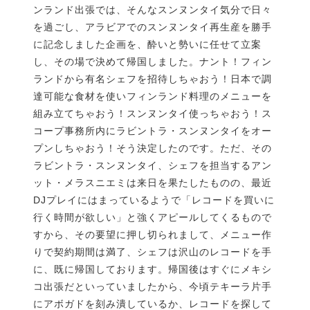
ンランド出張では、そんなスンヌンタイ気分で日々
を過ごし、アラビアでのスンヌンタイ再生産を勝手
に記念しました企画を、酔いと勢いに任せて立案
し、その場で決めて帰国しました。ナント！フィン
ランドから有名シェフを招待しちゃおう！日本で調
達可能な食材を使いフィンランド料理のメニューを
組み立てちゃおう！スンヌンタイ使っちゃおう！ス
コープ事務所内にラビントラ・スンヌンタイをオー
プンしちゃおう！そう決定したのです。ただ、その
ラビントラ・スンヌンタイ、シェフを担当するアン
ット・メラスニエミは来日を果たしたものの、最近
DJプレイにはまっているようで「レコードを買いに
行く時間が欲しい」と強くアピールしてくるもので
すから、その要望に押し切られまして、メニュー作
りで契約期間は満了、シェフは沢山のレコードを手
に、既に帰国しております。帰国後はすぐにメキシ
コ出張だといっていましたから、今頃テキーラ片手
にアボガドを刻み潰しているか、レコードを探して