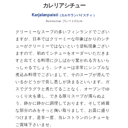
カレリアシチュー
塩
小さじ1
Karjalanpaisti
カルヤランパイスティ
白胡椒
ホール4粒
Sunnuntai プレート21cm
ソテー用
クリーミーなスープの多いフィンランドでござい
B
ますが、日本ではクリーミーな印象ばかりのシチ
キノコミックス
350g
ューがクリーミーではないという逆転現象ござい
バター
大さじ2
ますので、初めてシチューをオーダーいただきま
塩
少々
すと出てくる料理に少しばかり驚かれる方もいら
っしゃるでしょう。シチューは非常にシンプルな
黒胡椒
少々
煮込み料理でございまして、そのスープが澄んで
いるかどうかで良し悪しが決まるといいます。ガ
トッピング用ピクルス
C
スでグラグラと煮たてることなく、オーブンでゆ
シメジ
100g
＊1パック程度
っくり火を通し、できる限りスープが濁らぬよ
う、静かに静かに調理しております。そして綺麗
〈ピクルス液〉
な部分のみをそっと掬い取りまして、お皿に盛り
★リンゴ酢
100ml
つけます。是非一度、当レストランのシチューを
ご賞味下さいませ。
★白砂糖
120g