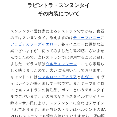
ラビントラ・スンヌンタイ
その内装について
スンヌンタイ愛好家によるレストランですから、食器
の主はスンヌンタイ。添えますのは
ティーマハニー
に
アラビアカラーズイエロー
。各々イエローに微妙な差
異ございますが、使ってみましたら違和感ございませ
んでしたので、当レストランでは併用することと致し
ました。ガラス類は
ウルティマツーレ
、こちら素晴ら
しく映えましたので、大いに活用いたしております。
キャンドルには
シャルロットアメリア
と
キヴィ
、キヴ
ィはレインが映えまして一択です。またテーブルクロ
スは当レストランの特注品、ボレロというテキスタイ
ルでございます。かの有名なテキスタイルデザイナー
鈴木マサル氏により、スンヌンタイに合わせデザイン
されております。また当レストランはヘルシンキのSA
VOYレストランにも憧れを抱いていますから、店内照