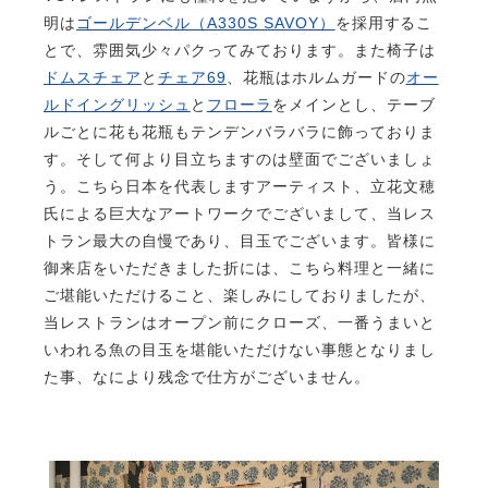
明は
ゴールデンベル（A330S SAVOY）
を採用するこ
とで、雰囲気少々パクってみております。また椅子は
ドムスチェア
と
チェア69
、花瓶はホルムガードの
オー
ルドイングリッシュ
と
フローラ
をメインとし、テーブ
ルごとに花も花瓶もテンデンバラバラに飾っておりま
す。そして何より目立ちますのは壁面でございましょ
う。こちら日本を代表しますアーティスト、立花文穂
氏による巨大なアートワークでございまして、当レス
トラン最大の自慢であり、目玉でございます。皆様に
御来店をいただきました折には、こちら料理と一緒に
ご堪能いただけること、楽しみにしておりましたが、
当レストランはオープン前にクローズ、一番うまいと
いわれる魚の目玉を堪能いただけない事態となりまし
た事、なにより残念で仕方がございません。