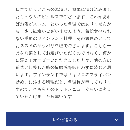
〈ハーブ〉
日本でいうところの浅漬け、簡単に漬け込みまし
サワークリームをアーキペラゴ・ブレッドにたっぷり
★パセリ
3房
たキュウリのピクルスでございます。これがあれ
塗る。
ばお酒がススム！といった料理ではありませんか
★タイム
3房
イクラをのせる。
ら、少し勘違いございませんよう。普段食べなれ
★ローズマリー
3房
みじん切りにした玉ねぎをトッピングし、黒胡椒をか
ない重めのフィンランド料理、その箸休めとして
作り方
けて完成。
おススメのサッパリ料理でございます。こちら一
品を前菜としてお選びいただくのではなく、何か
に添えてオーダーいただきました方が、他の方の
バターを室温に戻して、パンの端までしっかり厚めに塗りた
くってくれ！たっぷり使うと美味しいんだぜ！カロリーなん
前菜と比較した時の惨敗感を味わわずに済むと思
て気にしないのさ！
います。フィンランドでは「キノコのフライパン
炒め」に添える料理だと、料理長が申しておりま
すので、そちらとのセットメニューぐらいに考え
ていただけましたら幸いです。
レシピをみる
Mummonkurkut
ムンモンクルック