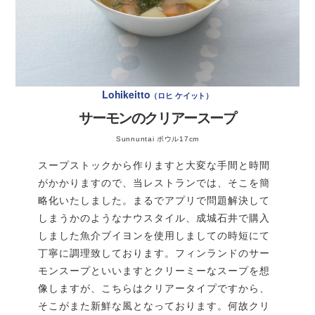
強火で炒める。塩と黒胡椒は、キノコを投入するたび
に適宜追加する。
材 料
4人分
Lohikeitto
ロヒ ケイット
サーモンのクリアースープ
キュウリ
2本
Sunnuntai ボウル17cm
＊冷やしておくとよい
スープストックから作りますと大変な手間と時間
〈ピクルス液〉
がかかりますので、当レストランでは、そこを簡
略化いたしました。まるでアプリで問題解決して
★水
250ml
しまうかのようなナウスタイル、成城石井で購入
★リンゴ酢
100ml
しました魚介ブイヨンを使用しましての時短にて
★砂糖
120g
丁寧に調理致しております。フィンランドのサー
★塩
ひとつまみ
モンスープといいますとクリーミーなスープを想
作り方
像しますが、こちらはクリアータイプですから、
そこがまた新鮮な風となっております。何故クリ
先に炒めておいたじゃがいもと玉ねぎをフライパンに