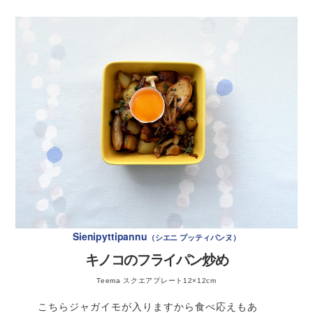
〈下ごしらえ〉そのままクッキングシートで包み、バ
ラディッシュ、チャイブを入れて混ぜる。
ッドにのせてラップをする。
材 料
4人分
最後に冷ましておいたアーキペラゴ・ブレッドを入れ
て、スプーンで優しく混ぜ合わせる。
すくってドロッと落ちるくらいの固さになったら、バ
ターを塗り、小麦粉ををまぶした型へ生地を流し入
プレートに盛り付けて完成。
ブラウンマッシュルーム
1パック（100g）
れ、平らにならす。
ホワイトマッシュルーム
1パック（100g）
ラップをかけて冷蔵庫で一晩寝かせる。
レモン汁を入れると、魚が白く変色しちゃうから、調味料で
玉ねぎ
1/4個
翌日、冷蔵庫から出し、室温で2倍になるまで発酵さ
和えるのはテーブルに出す直前が良いよ！
サワークリーム
100ml
せる。 ※ラップを外すときに生地がくっついてしまっ
ている場合は、ヘラで平らにならしてあげましょう。
生クリーム
100ml
オーブンを150℃に余熱し、下段で1時間半焼く。
白葱
5cm
一旦パンを取り出してコーヒーシロップを塗り、再び
塩
小さじ1
Sienipyttipannu
シエニ プッティパンヌ
オーブンへ戻す。10分ほどそのままの温度で焼き、2
度目のシロップを塗って更に20分焼く。
黒胡椒
少々
キノコのフライパン炒め
作り方
Teema スクエアプレート12×12cm
こちらジャガイモが入りますから食べ応えもあ
〈下ごしらえ〉重しをのせ、一晩冷蔵庫で寝かせる。