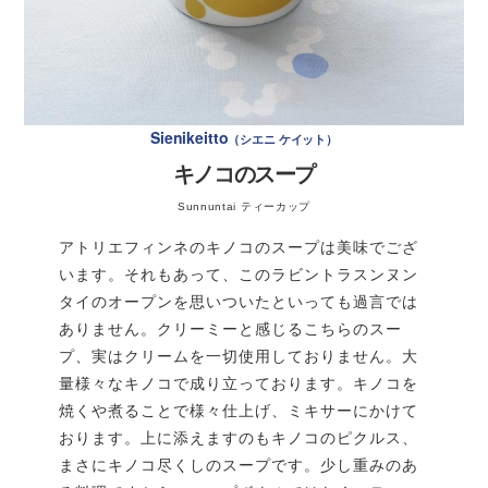
ジャガイモ
4個
しておいたピクルス液に入れて1分間シェイクする。
＊メークインがおすすめ
ボウルに盛り付けて完成。
※ディルの葉を一緒に漬けるとフィンランド風の味に
ディル 仕上げ用
適量
なります。今回はディルを使う料理が多かったので、
塩
少々
あえて使っていません。
Sienikeitto
シエニ ケイット
キノコのスープ
〈スープストック用〉
水
800ml
Sunnuntai ティーカップ
シャキシャキした歯ごたえをエンジョイしでもらいたいの
魚ブイヨン
12g
アトリエフィンネのキノコのスープは美味でござ
で、5分以上漬け込まない方がベター。漬け込み過ぎると柔
＊スティック2本分
います。それもあって、このラビントラスンヌン
らかくなっちゃうぜ～。
作り方
タイのオープンを思いついたといっても過言では
ありません。クリーミーと感じるこちらのスー
スープストックを800ml作る。
プ、実はクリームを一切使用しておりません。大
量様々なキノコで成り立っております。キノコを
焼くや煮ることで様々仕上げ、ミキサーにかけて
おります。上に添えますのもキノコのピクルス、
まさにキノコ尽くしのスープです。少し重みのあ