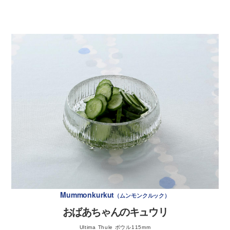
Sienipyttipannu
シエニ プッティパンヌ
玉ねぎ
1/8個
マッシュルームを粗く刻む。
キノコのフライパン炒め
黒胡椒
少々
ボウルに入れ、塩、黒胡椒少々をふり、軽く混ぜて20
分程度置いておく。
作り方
玉ねぎをみじん切りにしておく。
材 料
4人分
マッシュルームから出た水分を優しく捨てる。※絞っ
〈下ごしらえ〉イクラの塩漬けを作る。イクラの分量
たりはしないように注意。
に対して2%の塩を入れて混ぜておく。 ※直前でも良
お好きなキノコ類
400g
いし前の晩に用意しておいてもOK。（時間を置くと
＊マッシュルーム、シメジ、白シメジ、エリンギ、ブラウンエノキ、etc.
イクラに歯ごたえが出るがそれも良し）
クリーム状に柔らかく泡立てた生クリームと、サワー
じゃがいも
400g
クリームをボウルで混ぜ、マッシュルームと玉ねぎを
＊崩れにくいメークインがオススメ
入れて混ぜ合わせる。
玉ねぎ
1/2個
プレートに盛り付け、小口切りにした白葱を散らす。
卵黄
4個
仕上げに黒胡椒をかけて完成。
有塩バター
100g
Mummonkurkut
ムンモンクルック
植物油
大さじ2
塩の味が大事。それが大事マン。家にある塩の中で一番美味
おばあちゃんのキュウリ
しい塩を使って！
塩・黒胡椒
少々
Ultima Thule ボウル115mm