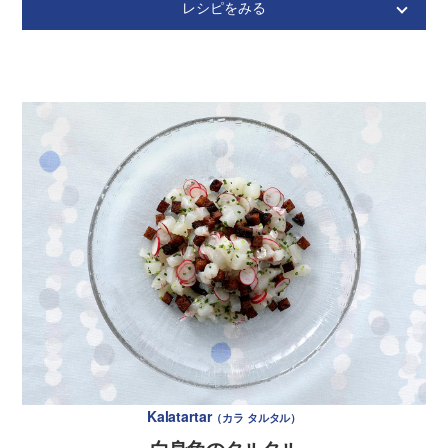
レシピをみる
Rosolli
ロソッリ
ビーツのクリスマスサラダ
材 料
4人分
ビーツ
150g
＊手のひらサイズ2個程度
ニンジン
中1本
＊100g程度
ペコロス（小玉ねぎ）
4個
リンゴ
1/4個
コルニッションピクルス
8個
Kalatartar
カラ タルタル
＊小さいきゅうりのピクルスのこと、市販品