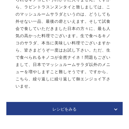
作り方
ンがオススメです。もっちり感がポイントです。
ら、ラビントラスンヌンタイと致しましては、こ
のマッシュルームサラダというのは、どうしても
ボウルにオレンジジュース、モラセス、モルトを入
〈調味料〉
外せない一品、最後の砦といえます。そして試食
れ、ヘラまたはスプーンで混ぜる。
★岩塩
10g
会で食していただきました日本の方々に、最も人
残りの材料をボウルに入れ、さらに混ぜる（捏ねない
気の高かった料理でございます。生で食べるキノ
★白砂糖
小さじ1/2
ように注意！）
コのサラダ、本当に美味しい料理でございますか
★ディル
1本
ら、皆さまどうぞ一度はお試し下さい。ただ、生
★黒胡椒
少々
で食べられるキノコが全然ナイネ！問題もござい
まして、日本でマッシュルームサラダ以外のメニ
★ジン（お好みで）
小さじ１/2
ューを増やしますこと難しそうです。ですから、
作り方
こちら、繰り返しに繰り返して御エンジョイ下さ
〈下ごしらえ〉クッキングシートの上にサーモンをの
いませ。
せ、岩塩と砂糖をまぶす。
〈下ごしらえ〉黒胡椒をふる。
レシピをみる
〈下ごしらえ〉お好みで、ジンを全体に振りかける。
なくても良いです。
Sienisalaatti
シエニ サラーッティ
マッシュルームサラダ
〈下ごしらえ〉ディルを茎ごと1本のせる。