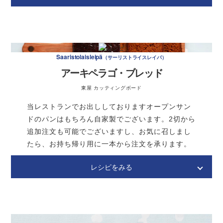
ンがオススメです。もっちり感がポイントです。
茹で加減がポイントだよ！皮ごと茹でるから野菜の味がソー
Lohileivät ja mätileivät
ロヒレイパ、マティレイパ
グッド！
キャビア、サーモンのオープンサンド
〈調味料〉
★オリーブオイル
大さじ1
Saaristolaisleipä
サーリストライスレイパ
★レモン汁
小さじ1/2
アーキペラゴ・ブレッド
★塩
小さじ1
東屋 カッティングボード
作り方
当レストランでお出ししておりますオープンサン
ドのパンはもちろん自家製でございます。2切から
追加注文も可能でございますし、お気に召しまし
たら、お持ち帰り用に一本から注文を承ります。
レシピをみる
Saaristolaisleipä
サーリストライスレイパ
アーキペラゴ・ブレッド