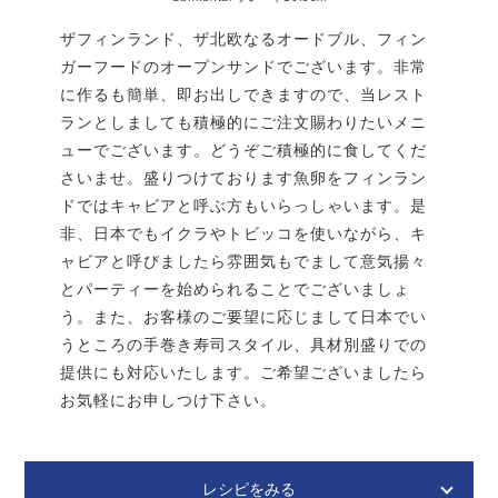
ニンジンの皮を剥いて2.5cmの厚さに輪切りにする。
ザフィンランド、ザ北欧なるオードブル、フィン
ビーツの皮を剥いて大きめの乱切りにする。（手が赤
ガーフードのオープンサンドでございます。非常
くなるので手袋をすると良い）
に作るも簡単、即お出しできますので、当レスト
りんごは皮付きのまま1cmくらいの角切りにする。変
ランとしましても積極的にご注文賜わりたいメニ
色防止にレモン汁をかけて混ぜておく。
材 料
4人分
ューでございます。どうぞご積極的に食してくだ
さいませ。盛りつけております魚卵をフィンラン
ビーツとニンジンをプレートに盛り、ペコロスピクル
ドではキャビアと呼ぶ方もいらっしゃいます。是
ス、コルニッションピクルス、縦半分に切ったゆで卵
真鯛（刺身用）
300g
を盛り付け、最後にリンゴを飾り付ける。
非、日本でもイクラやトビッコを使いながら、キ
チャイブ
5本
ャビアと呼びましたら雰囲気もでまして意気揚々
仕上げにペコロスピクルスに使ったイエローマスター
＊あさつきで代用可
とパーティーを始められることでございましょ
ドシードを適量デコレーションし、黒胡椒をかける。
小さめのラディッシュ
8個
う。また、お客様のご要望に応じまして日本でい
サワークリームと生クリームを混ぜてやわらかくした
うところの手巻き寿司スタイル、具材別盛りでの
アーキペラゴ・ブレッド※
2枚（約100g）
ものを、プレートの好きな場所にポンポンと盛りつけ
提供にも対応いたします。ご希望ございましたら
る。
バター（パンを炒める用）
大さじ2
お気軽にお申しつけ下さい。
ディルの柔らかい部分を散らして完成。
※今回使ったのはフィンランドの「アーキペラゴ・ブレッ
ド」というもの。ほんのり甘い黒いライ麦パンです。日本
で代用するなら、ドイツ系のもっちりした重めのライ麦パ
レシピをみる
茹ですぎにご注意！柔らかすぎず、硬すぎず、野菜の適度な