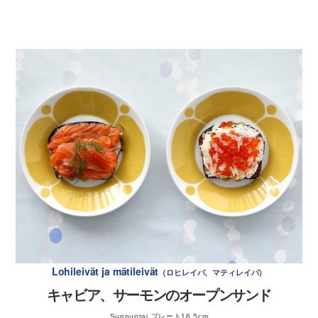
2を入れ、沸騰状態を保つ火加減で柔らかくなるまで1
Kalatartar
カラ タルタル
時間程茹でて、冷ましておく。
白身魚のタルタル
〈下ごしらえ〉ニンジンを茹でる。ビーツとは別の鍋
に水と粗塩小さじ1を入れ、皮ごと茹でて冷ましてお
く。
〈下ごしらえ〉ペコロスピクルスを作る。ピクルス液
（水250ml＋砂糖120g＋酢100ml＋イエローマスター
ドシード小さじ2＋ローリエ2枚＋粒白こしょう6粒）
を鍋に入れて煮立てる。煮立ったら、皮を剥いて半分
に切ったペコロスを入れて、弱火で5分煮る。保存瓶
などに移し、ピクルス液につけたまま冷ましておく。
※使うのは4つ分ですが、多く作っておくと良い。
〈下ごしらえ〉ゆで卵を作る。沸騰したお湯に卵を入
れて好みの固さに茹でる。（5分くらいが柔らかくて
オススメ）
Lohileivät ja mätileivät
ロヒレイパ、マティレイパ
キャビア、サーモンのオープンサンド
コルニッションピクルスを縦半分に切る。
Sunnuntai プレート16.5cm