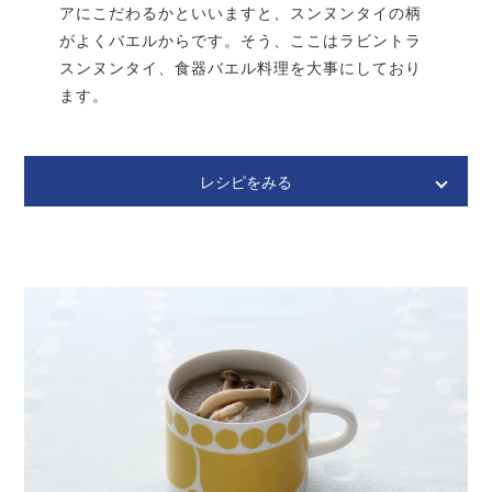
アにこだわるかといいますと、スンヌンタイの柄
戻し★のハーブを9割入れる。（仕上げ用に少し残
す）。塩胡椒で味を調整。
がよくバエルからです。そう、ここはラビントラ
スンヌンタイ、食器バエル料理を大事にしており
プレートに盛り付け、残りのハーブを飾り付けに散ら
ます。
す。
生卵を半分に割り、黄身だけ殻に残す。※机の角や包
丁など、角を殻に当てると上手く割れます。
レシピをみる
殻ごとプレートの中央にのせて完成。
Lohikeitto
ロヒ ケイット
サーモンのクリアースープ
今回レシピで使用したキノコの種類にこだわらず、是非いろ
んなキノコで試してみて欲しい！それは自由！メインとして
も使えるレシピだぜ！
材 料
4人分
サーモン
300g
〈下ごしらえ〉★のピクルス液を鍋で沸騰させ、常温
玉ねぎ
1/2個
になったら冷蔵庫で冷やしておく。
白胡椒
ホール4粒
食べる直前にキュウリを5mmの輪切りにして、冷や