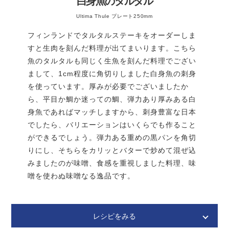
白身魚のタルタル
卵
2個
Ultima Thule プレート250mm
サワークリーム
大さじ4
フィンランドでタルタルステーキをオーダーしま
生クリーム
大さじ４
すと生肉を刻んだ料理が出てまいります。こちら
ディル
少々
魚のタルタルも同じく生魚を刻んだ料理でござい
＊トッピング用
まして、1cm程度に角切りしました白身魚の刺身
レモン汁
小さじ１
を使っています。厚みが必要でございましたか
ら、平目か鯛か迷っての鯛、弾力あり厚みある白
＊リンゴの変色止め用
身魚であればマッチしますから、刺身豊富な日本
粗塩
小さじ3
でしたら、バリエーションはいくらでも作ること
＊野菜を茹でる時用
ができるでしょう。弾力ある重めの黒パンを角切
黒胡椒
適量
りにし、そちらをカリッとバターで炒めて混ぜ込
作り方
みましたのが味噌、食感を重視しました料理、味
噌を使わぬ味噌なる逸品です。
〈下ごしらえ〉ビーツを茹でる。ビーツを洗い皮ごと
レシピをみる
鍋に入れる。ビーツに被るくらいの水に、粗塩小さじ