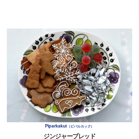
できあがりを味見し、足りなければ塩を少々入れ調整
ましておく。※前日にやっておくと良いです。
する。※温め直すときは必ずオーブンで。ガスにかけ
出来上がったスープの中央にシメジのピクルスを3本
ると対流してスープが濁るのでNG！
ほどのせて完成。
〈サイド用〉付け合わせのジャガイモを皮付きのまま
水から茹でる。水2Lに対して塩は小さじ1くらい。フ
ォークを挿して火が通っていればOK。
時間がかかるのでハードルが高そうだけど、オーブンに入れ
てほっとくだけ！時間が魔法をかけてくれるようなスープだ
〈サイド用〉お好みで食べるときに皮をむく。※お肉
よ！
に茹でジャガイモものせ、フォークで潰し、スープを
かけながら食べるのがオススメ。
クリアなスープ料理なので直火厳禁！必ずオーブンでじっく
り加熱すること。
材 料
4人分
ヒラメ
4枚
＊写真は1枚約200g
Piparkakut
ピパルカック
有塩バター
200g
ジンジャーブレッド
レモンの絞り汁
2個分