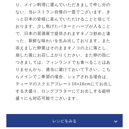
り、メイン料理に選んでいただきまして申し分の
（6時間以上は寝かせると美味しい）
ない、当レストラン自慢の一皿でございます。き
サーモンに残った余分な岩塩を手でささっと取り除
っと日本の皆様に喜んでいただけることと信じて
き、できるだけ薄くスライスする。
おります。少し焦げたバターとハーブが入ること
で、日本の居酒屋で提供されますキノコ炒めと違
薄くスライスしたアーキペラゴ・ブレッドの全面にバ
った、新鮮な味わいを生み出しております。また
ターを厚めにたっぷり塗り、サーモンをのせる。
添えました卵黄はそのままキノコの上に落とし、
中までしっかり火が通ったら、オーブンから取り出
飾り用のディルの葉をのせ、黒胡椒をかけて完成。
崩した後にお召し上がりください。また卵の殻に
し、型から外して冷ます。
つきましては、フィンランドでも食べることはあ
熱が取れたら、パンをクッキングペーパーでくるみ、
りませんから、適当に避けておいて下さい。こち
材 料：イクラver.
4人分
その上からラップをかけ冷蔵庫で一晩置いて落ち着か
らメインでご希望の場合、シェアされる場合は、
せる。（こうするとさらにもっちりします。）
ティーマのスクエアプレート16×16cmにてお出し
生イクラ（魚卵）
100g
する大盛り、ロングプラターにてお出しする超特
＊醤油漬でないもの
盛々にも対応可能でございます。
僕もお気に入りの黒パン。オレンジジュースを使うのはAtelj
塩
2g
é Finne の特別バージョン。シークレットレシピです。
＊イクラに対して2%
レシピをみる
サワークリーム
40g