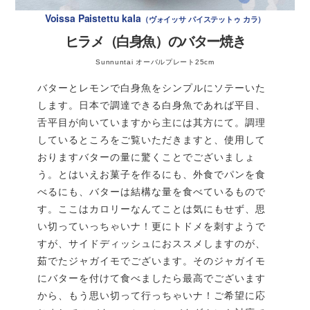
塩
大さじ1/2
Voissa Paistettu kala
ヴォイッサ パイステットゥ カラ
水
750ml
スープストックを作ります。
の材料（玉ねぎは
ヒラメ（白身魚）のバター焼き
A
A
皮付きのまま4分割、にんにくは俎板で潰す）を全て
Sunnuntai オーバルプレート25cm
〈サイド用〉
鍋に入れ、水から沸騰させる。スープの味を見て必要
なら塩を少し足して調整します。
バターとレモンで白身魚をシンプルにソテーいた
ジャガイモ
小さめ8個
蓋をして、90℃のオーブンに入れ、一晩（8時間）そ
します。日本で調達できる白身魚であれば平目、
＊男爵がおすすめ
のままキープする。直火の場合は弱火で4時間。
舌平目が向いていますから主には其方にて。調理
作り方
しているところをご覧いただきますと、使用して
スープをザルで漉します。おたまの裏で押して絞る。
おりますバターの量に驚くことでございましょ
ソテーを作ります。
のソテー用マッシュルーム
B
B
う。とはいえお菓子を作るにも、外食でパンを食
をバターで炒め、塩、黒胡椒で味付けします。
べるにも、バターは結構な量を食べているもので
す。ここはカロリーなんてことは気にもせず、思
い切っていっちゃいナ！更にトドメを刺すようで
すが、サイドディッシュにおススメしますのが、
茹でたジャガイモでございます。そのジャガイモ
にバターを付けて食べましたら最高でございます
から、もう思い切って行っちゃいナ！ご希望に応