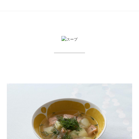
おばあちゃんのキュウリ
じゃがいもを2cmに角切り、玉ねぎを5mmの薄切り
にする。
フライパンに植物油を入れ、中火でじゃがいもと玉ね
ぎを炒め、塩と黒胡椒で味を調整しておく。※オリー
ブオイルは苦味が出るので植物油がオススメです。
火が通ったらキッチンペーパーを敷いたバットに移
し、余分な油を切っておく。
キノコ類をカットする。エリンギは縦にスライス、マ
ッシュルームは半分にカット、エノキは石づきをカッ
ト、シメジは解しておく。
★のハーブは、葉の部分を使うので茎をカットしてお
く。
フライパンにバターを入れ、大きなキノコから順番に