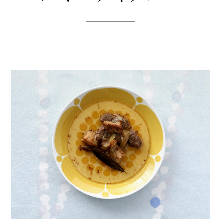
サーモンは身に添って皮をそぎ、ジャガイモと同じく
らいの大きさに切る。塩ふたつまみいれて軽く混ぜて
おく。
スープに白胡椒、塩ふたつまみ、ジャガイモ、玉ねぎ
を入れ、弱火で15分ほど柔らかくなるまで煮込む。
具材が柔らかくなったら、サーモンを入れる。
材 料
4人分
サーモンに火が通るまで、3分ほど弱火で煮る。沸騰
させるとスープが濁ってしまうので、火加減に注意！
スープストック用
A
味を見て、足りなければ塩を入れて調整する。
キノコミックス
200g
ボウルに盛り付けた後、仕上げにカットしたディルを
＊マッシュルーム、マイタケ、ヒラタケ、シメジなどお好みで
盛る。
水
1L
玉ねぎ
1/2個
余裕がある人はブイヨンではなく魚アラ（タイやアジなど）
でスープストックを作るとさらに美味しさアップ！グツグツ
にんにく
4片
煮たててしまうとスープが濁ってしまうので、沸騰させない
タイム
2本
ことがクリアに仕上がるポイント！
パセリ
2本