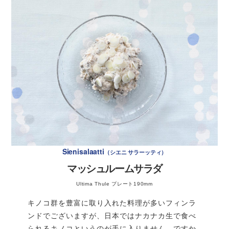
材 料
パウンドケーキ型1本分
オレンジジュース
250ml
モラセス
50ml
モルト（リキッドタイプ）
25ml
〈下ごしらえ〉パンを1cm角にカットして、バターで
ライ麦粉
75g
じっくり炒める。（弱火で5分程度）キッチンペーパ
材 料：サーモンver.
4人分
ーを敷いたバットにのせて冷ましておく。※焼いてい
強力粉
250g
るときは柔らかくても冷めると表面がカリッとするの
ふすま
20g
で、焼き目がついてきたらバットに移してOK。ラデ
生サーモン（刺身用）
200g
ィッシュを出来るだけ薄い輪切にしておく。
生イースト
20g
Sienisalaatti
シエニ サラーッティ
アーキペラゴ・ブレッド ※
適量
チャイブを小口切りにしておく。
塩
小さじ1
マッシュルームサラダ
有塩バター
適量
真鯛を1cm角に切り、ボウルに入れる。
Ultima Thule プレート190mm
〈コーヒーシロップ〉
ディル
1本
★の調味料を順番に入れていく。(1)塩を入れて混ぜ
※今回使ったのはフィンランドの「アーキペラゴ・ブレッ
キノコ群を豊富に取り入れた料理が多いフィンラ
る。→(2)オリーブオイルを入れて混ぜる。→(3)レモ
コーヒー
15ml
ン汁を入れて混ぜる。※順番を守り、その都度しっか
ド」というもの。ほんのり甘い黒いライ麦パンです。日本
ンドでございますが、日本ではナカナカ生で食べ
モラセス
15ml
り混ぜるのがポイントです。
で代用するなら、ドイツ系のもっちりした重めのライ麦パ
られるキノコというのが手に入りません。ですか