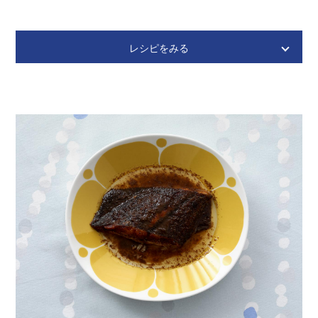
★水
250ml
★塩
小さじ1
レシピをみる
★白胡椒
ホール6粒
Karjalanpaisti
カルヤランパイスティ
★イエローマスタードシード
小さじ1
カレリアシチュー
★ローリエ
2枚
作り方
材 料
4人分
ラム肉（モモ）
200g
牛肉（モモ）
200g
豚肉（バラブロック）
200g
玉ねぎ
1個
白胡椒
ホール6粒
ローリエ
3枚