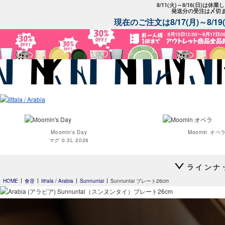
8/11(火)～8/16(日)は
発送分の受注は〆切
現在のご注文は8/17(月)～8/
Moomin's Day
Moomin オペ
マグ 0.3L 2026
ラインナ
HOME
食器
Iittala / Arabia
Sunnuntai
Sunnuntai プレート26cm
ライトグリーン