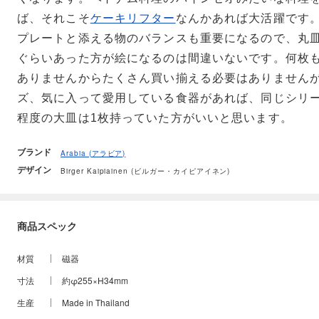
ば、それこそ
ケーキリフター
なんかあれば大活躍です
プレートと添える物のバランスも重要になるので、丸皿
ぐらいあった方が絵になるのは間違いないです。何枚
ありませんからたくさん買い揃える必要はありません
ズ、気に入って愛用している食器があれば、同じシリー
程度の大皿は1枚持っていた方がいいと思います。
ブランド
Arabia (アラビア)
デザイン
Birger Kaipiainen (ビルガー・カイピアイネン)
商品スペック
材質
磁器
寸法
約φ255×H34mm
生産
Made in Thailand